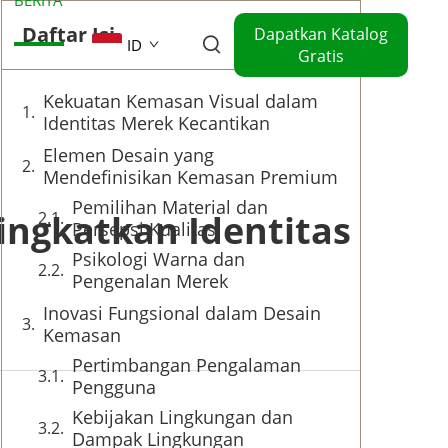
Daftar Isi
Dapatkan Katalog
ID
Gratis
Kekuatan Kemasan Visual dalam
Identitas Merek Kecantikan
Elemen Desain yang
Mendefinisikan Kemasan Premium
Pemilihan Material dan
ngkatkan Identitas
Persepsi Kualitas
Psikologi Warna dan
Pengenalan Merek
Inovasi Fungsional dalam Desain
Kemasan
Pertimbangan Pengalaman
Pengguna
Kebijakan Lingkungan dan
Dampak Lingkungan