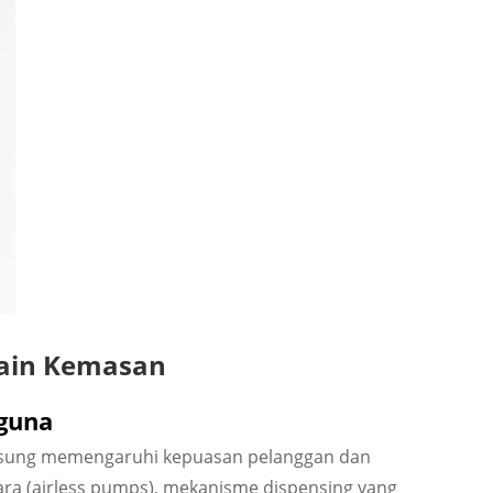
sain Kemasan
guna
angsung memengaruhi kepuasan pelanggan dan
dara (airless pumps), mekanisme dispensing yang