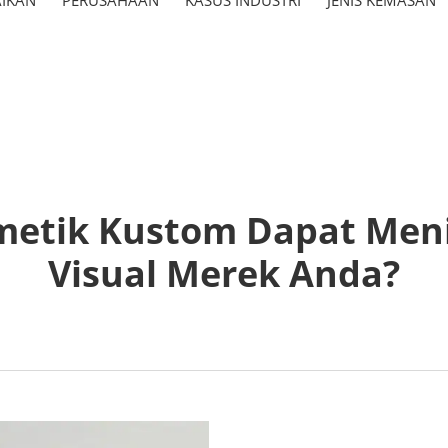
metik Kustom Dapat Meni
Visual Merek Anda?