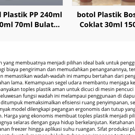
l Plastik PP 240ml
botol Plastik Bo
0ml 70ml Bulat
Coklat 30ml 15
uk Penyimpanan
1000ml Untuk Lo
bat Tablet Pil
Shampo
an yang membuatnya menjadi pilihan ideal baik untuk pen
angi biaya pengiriman dan memudahkan penanganannya, ter
n memastikan wadah-wadah ini mampu bertahan dari penggu
ahan lama. Kemampuan segel udara membantu menjaga kes
nyakan toples plastik aman untuk dicuci di mesin pencuci
uwesan fungsi wadah ini melampaui penggunaan di dapur, t
at ditumpuk memaksimalkan efisiensi ruang penyimpanan,
el. Banyak model dilengkapi pegangan ergonomis dan tutup 
. Harga yang ekonomis membuat toples plastik menjadi pi
ngnya selaras dengan gaya hidup berkelanjutan. Ketahan
anan freezer hingga aplikasi suhu ruangan. Sifat produksi 