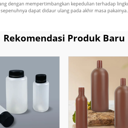
ncang dengan mempertimbangkan kepedulian terhadap ling
sepenuhnya dapat didaur ulang pada akhir masa pakainya.
Rekomendasi Produk Baru