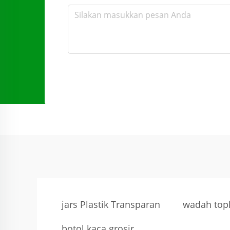
jars Plastik Transparan
wadah topl
botol kaca grosir