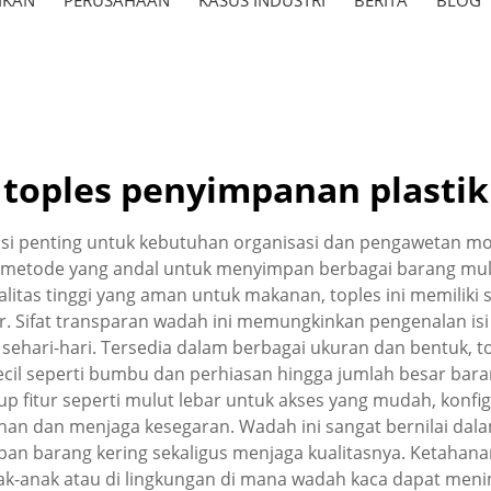
toples penyimpanan plastik
usi penting untuk kebutuhan organisasi dan pengawetan 
metode yang andal untuk menyimpan berbagai barang mul
alitas tinggi yang aman untuk makanan, toples ini memiliki s
r. Sifat transparan wadah ini memungkinkan pengenalan is
hari-hari. Tersedia dalam berbagai ukuran dan bentuk, 
ecil seperti bumbu dan perhiasan hingga jumlah besar ba
kup fitur seperti mulut lebar untuk akses yang mudah, konfi
han dan menjaga kesegaran. Wadah ini sangat bernilai dal
n barang kering sekaligus menjaga kualitasnya. Ketahanan
-anak atau di lingkungan di mana wadah kaca dapat menimb