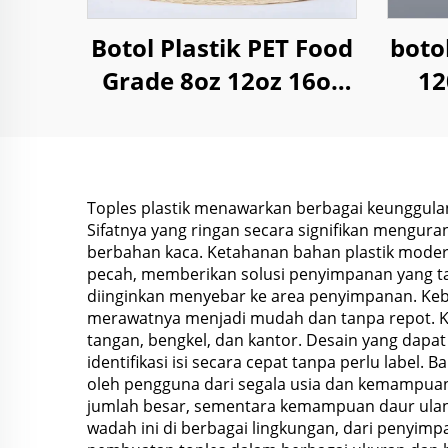
Botol Plastik PET Food
boto
Grade 8oz 12oz 16oz
12
Kotak untuk Jus
unt
Minuman Air Kopi
O
Yoghurt
Toples plastik menawarkan berbagai keunggul
Sifatnya yang ringan secara signifikan mengur
berbahan kaca. Ketahanan bahan plastik moder
pecah, memberikan solusi penyimpanan yang t
diinginkan menyebar ke area penyimpanan. Keba
merawatnya menjadi mudah dan tanpa repot. Kel
tangan, bengkel, dan kantor. Desain yang dap
identifikasi isi secara cepat tanpa perlu lab
oleh pengguna dari segala usia dan kemampuan
jumlah besar, sementara kemampuan daur ula
wadah ini di berbagai lingkungan, dari penyimp