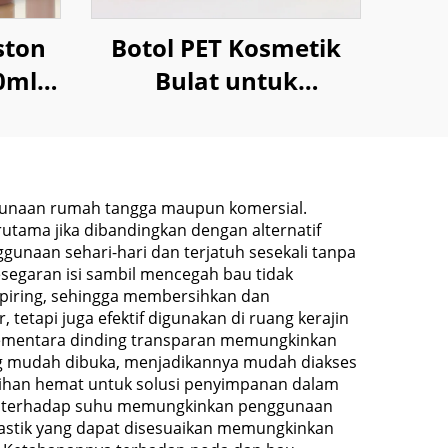
ston
Botol PET Kosmetik
0ml
Bulat untuk
tion
Pembersih Wajah
Perawatan Kulit
100ml 240ml
ggunaan rumah tangga maupun komersial.
utama jika dibandingkan dengan alternatif
naan sehari-hari dan terjatuh sesekali tanpa
egaran isi sambil mencegah bau tidak
 piring, sehingga membersihkan dan
etapi juga efektif digunakan di ruang kerajin
 sementara dinding transparan memungkinkan
yang mudah dibuka, menjadikannya mudah diakses
lihan hemat untuk solusi penyimpanan dalam
an terhadap suhu memungkinkan penggunaan
plastik yang dapat disesuaikan memungkinkan