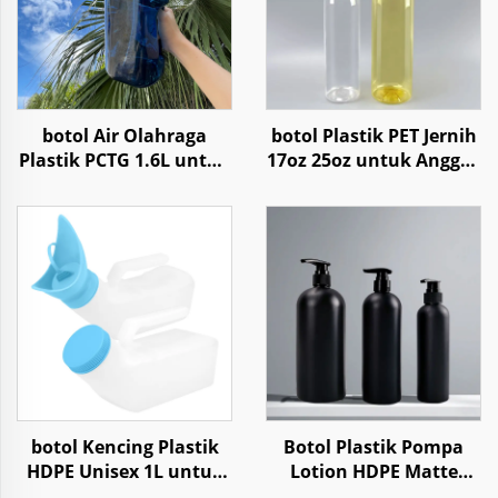
botol Air Olahraga
botol Plastik PET Jernih
Plastik PCTG 1.6L untuk
17oz 25oz untuk Anggur
Kemasan Travel Fitness
Whisky Jus Minuman
Gym Outdoor Lari
Sampanye
botol Kencing Plastik
Botol Plastik Pompa
HDPE Unisex 1L untuk
Lotion HDPE Matte
Perjalanan Mobil
Untuk Shampo,