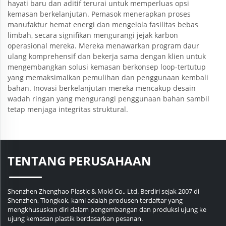
hayati baru dan aditif terurai untuk memperluas opsi
kemasan berkelanjutan. Pemasok menerapkan proses
manufaktur hemat energi dan mengelola fasilitas bebas
limbah, secara signifikan mengurangi jejak karbon
operasional mereka. Mereka menawarkan program daur
ulang komprehensif dan bekerja sama dengan klien untuk
mengembangkan solusi kemasan berkonsep loop-tertutup
yang memaksimalkan pemulihan dan penggunaan kembali
bahan. Inovasi berkelanjutan mereka mencakup desain
wadah ringan yang mengurangi penggunaan bahan sambil
tetap menjaga integritas struktural.
TENTANG PERUSAHAAN
Shenzhen Zhenghao Plastic & Mold Co., Ltd. Berdiri sejak 2007 di
Shenzhen, Tiongkok, kami adalah produsen terdaftar yang
mengkhususkan diri dalam pengembangan dan produksi ujung ke
ujung kemasan plastik berdasarkan pesanan.