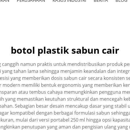
botol plastik sabun cair
ang canggih namun praktis untuk mendistribusikan produk 
nggi yang tahan lama sehingga menjamin keandalan dan inte
i yang memberikan dosis sabun cair secara konsisten seti
air modern memiliki bentuk ergonomis yang memberikan 
ransparan atau tembus cahaya memungkinkan pengguna mem
ih yang memastikan keutuhan struktural dan mencegah ke
ahan. Sebagian besar desain mencakup dasar yang stabil 
agar kompatibel dengan berbagai formulasi sabun sehingg
kuran, mulai dari versi portabel 250 ml hingga opsi kapasit
ungkinkan penutupan yang aman dan pengisian ulang yang