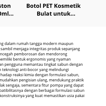
ston
Botol PET Kosmetik
0ml
Bulat untuk
tion
Pembersih Wajah
Perawatan Kulit
100ml 240ml
nting dalam rumah tangga modern maupun
ambil menjaga integritas produk sepanjang
 mencegah pemborosan dan mendorong
memiliki bentuk ergonomis yang nyaman
an pengguna memantau tingkat sabun dengan
 teknologi anti-bocor yang melindungi
hadap reaksi kimia dengan formulasi sabun,
emudahkan pengisian ulang, mendukung praktik
dak sengaja, sementara fitur pompa yang dapat
patibilitasnya dengan berbagai formulasi sabun
a konstruksinya yang kuat memastikan usia pakai