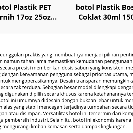
tol Plastik PET
botol Plastik Bo
ernih 17oz 25oz
Coklat 30ml 15
k Anggur Whisky
1000ml Untuk Lo
Jus Minuman
Shampo
Sampanye
i keunggulan praktis yang membuatnya menjadi pilihan pe
ngan namun tahan lama memastikan kemudahan penggunaan s
 secara presisi memberikan dosis sabun yang konsisten,
ng dengan kenyamanan pengguna sebagai prioritas utama, 
ntuk mengoperasikannya. Desain transparan memungkink
cara tak terduga. Sebagian besar model dilengkapi dengan
 digunakan dipilih secara khusus karena ketahanannya ter
 Botol ini umumnya didesain dengan bukaan lebar untuk m
n alas yang stabil mencegah terjadinya tumpahan secara ti
n atau disimpan. Versatilitas botol ini tercermin dari kom
a pembersih industri. Selain itu, botol ini ekonomis karen
ng mengurangi limbah kemasan serta dampak lingkungan.