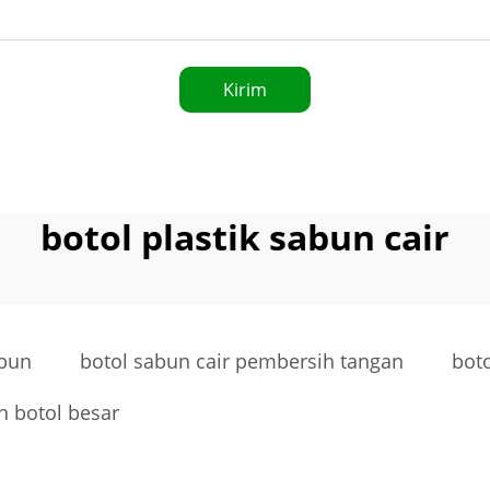
Kirim
botol plastik sabun cair
bun
botol sabun cair pembersih tangan
boto
n botol besar