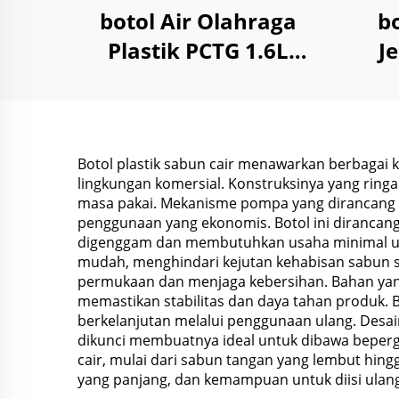
botol Air Olahraga
bo
Plastik PCTG 1.6L
J
untuk Kemasan
untu
Travel Fitness Gym
Outdoor Lari
Botol plastik sabun cair menawarkan berbaga
lingkungan komersial. Konstruksinya yang ri
masa pakai. Mekanisme pompa yang dirancang
penggunaan yang ekonomis. Botol ini diranca
digenggam dan membutuhkan usaha minimal u
mudah, menghindari kejutan kehabisan sabun se
permukaan dan menjaga kebersihan. Bahan yang
memastikan stabilitas dan daya tahan produk.
berkelanjutan melalui penggunaan ulang. Desai
dikunci membuatnya ideal untuk dibawa bepergia
cair, mulai dari sabun tangan yang lembut hingg
yang panjang, dan kemampuan untuk diisi ula