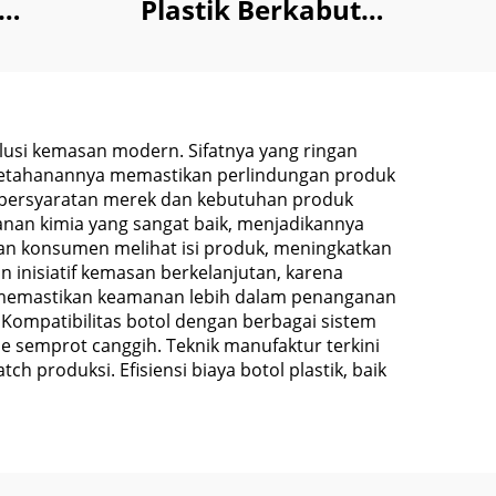
Plastik Berkabut
jah
untuk Penyimpanan
it
Segar CBD Hemep
l
Suplemen
usi kemasan modern. Sifatnya yang ringan
a ketahanannya memastikan perlindungan produk
persyaratan merek dan kebutuhan produk
hanan kimia yang sangat baik, menjadikannya
kan konsumen melihat isi produk, meningkatkan
n inisiatif kemasan berkelanjutan, karena
h memastikan keamanan lebih dalam penanganan
Kompatibilitas botol dengan berbagai sistem
e semprot canggih. Teknik manufaktur terkini
 produksi. Efisiensi biaya botol plastik, baik