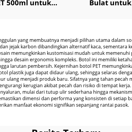
ET 500ml untuk
Bulat untuk
iran Pembersih
Pembersih Wa
mah Tangga Air
Perawatan Kul
100ml 240m
nggulan yang membuatnya menjadi pilihan utama dalam sol
 dan jejak karbon dibandingkan alternatif kaca, sementar
desain memungkinkan kustomisasi mudah untuk memenuhi 
 hingga desain ergonomis kompleks. Botol ini memiliki keta
hingga larutan pembersih. Kejernihan botol PET memungkin
ol plastik juga dapat didaur ulang, sehingga selaras denga
aur ulang menjadi produk baru. Sifatnya yang tahan peca
urangi kerugian akibat pecah dan risiko di tempat kerja. 
nyaluran, mulai dari tutup ulir sederhana hingga mekanism
astikan dimensi dan performa yang konsisten di setiap batch
kan manfaat ekonomi signifikan sepanjang rantai pasok.