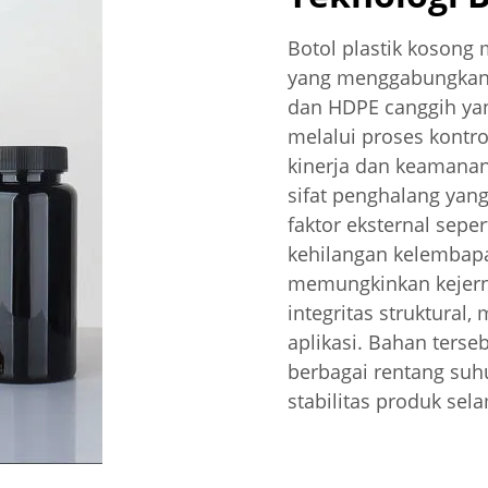
Botol plastik kosong
yang menggabungkan k
dan HDPE canggih ya
melalui proses kontro
kinerja dan keamanan
sifat penghalang yan
faktor eksternal seper
kehilangan kelembapa
memungkinkan kejern
integritas struktural
aplikasi. Bahan ters
berbagai rentang suh
stabilitas produk se