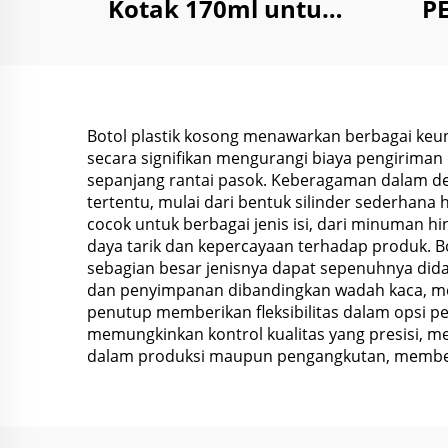
Kotak 170ml untuk
P
Penyimpanan Reagen
Ca
Kimia Cair Bubuk
Ru
dengan Tutup Anti
Anak
Botol plastik kosong menawarkan berbagai keu
secara signifikan mengurangi biaya pengiriman
sepanjang rantai pasok. Keberagaman dalam 
tertentu, mulai dari bentuk silinder sederhana
cocok untuk berbagai jenis isi, dari minuman 
daya tarik dan kepercayaan terhadap produk. Bot
sebagian besar jenisnya dapat sepenuhnya did
dan penyimpanan dibandingkan wadah kaca, meng
penutup memberikan fleksibilitas dalam opsi pe
memungkinkan kontrol kualitas yang presisi, mem
dalam produksi maupun pengangkutan, memberi