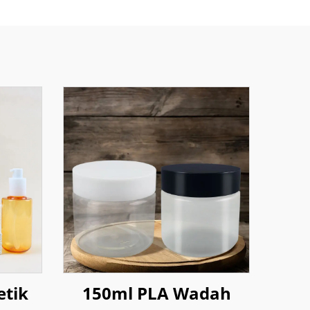
etik
150ml PLA Wadah