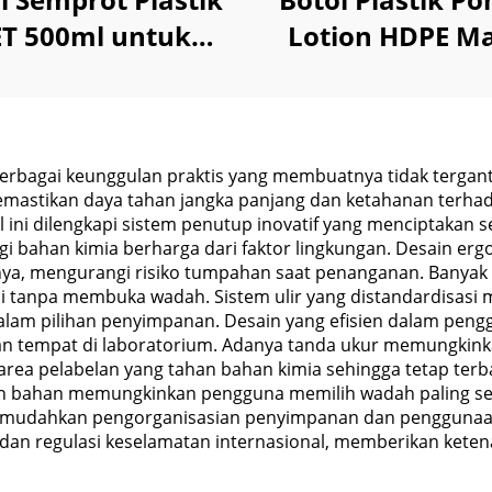
ET 500ml untuk
Lotion HDPE Ma
iran Pembersih
Untuk Shamp
mah Tangga Air
Kondisioner, S
Mandi
rbagai keunggulan praktis yang membuatnya tidak tergant
emastikan daya tahan jangka panjang dan ketahanan terhad
ini dilengkapi sistem penutup inovatif yang menciptakan 
i bahan kimia berharga dari faktor lingkungan. Desain er
, mengurangi risiko tumpahan saat penanganan. Banyak m
 tanpa membuka wadah. Sistem ulir yang distandardisasi m
s dalam pilihan penyimpanan. Desain yang efisien dalam p
tempat di laboratorium. Adanya tanda ukur memungkinka
kapi area pelabelan yang tahan bahan kimia sehingga tetap t
ihan bahan memungkinkan pengguna memilih wadah paling 
memudahkan pengorganisasian penyimpanan dan penggunaan 
r dan regulasi keselamatan internasional, memberikan ke