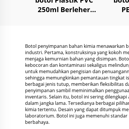
250ml Berleher
P
Panjang untuk
Ca
Kemasan Aditif Bahan
Ru
Bakar Mesin Mobil
Botol penyimpanan bahan kimia menawarkan be
industri. Pertama, konstruksinya yang kokoh m
menjaga kemurnian bahan yang disimpan. Botol 
kebocoran dan kontaminasi sekaligus melindung
untuk memudahkan pengisian dan penuangannya
sehingga memungkinkan pemantauan tingkat isi
berbagai jenis tutup, memberikan fleksibilita
penyimpanan sambil meminimalkan penggunaan 
inventaris. Selain itu, botol ini sering dileng
dalam jangka lama. Tersedianya berbagai pil
kimia tertentu. Desain yang dapat ditumpuk 
laboratorium. Botol ini juga memenuhi standa
berbahaya.