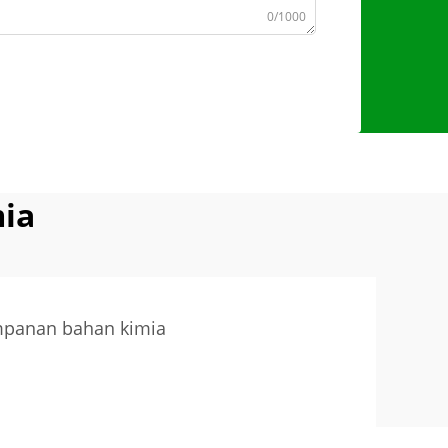
0/1000
ia
mpanan bahan kimia