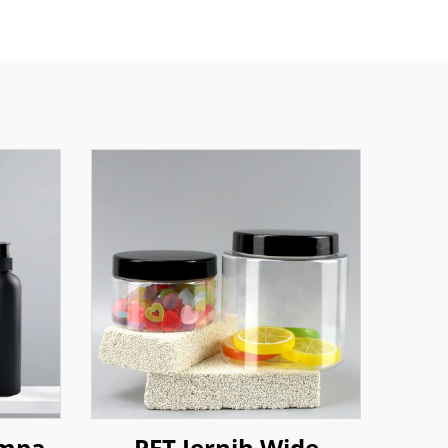
ompa
PET Jernih Wide