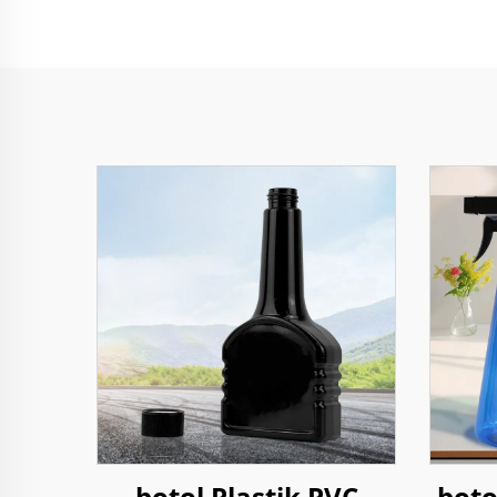
botol Plastik PVC
boto