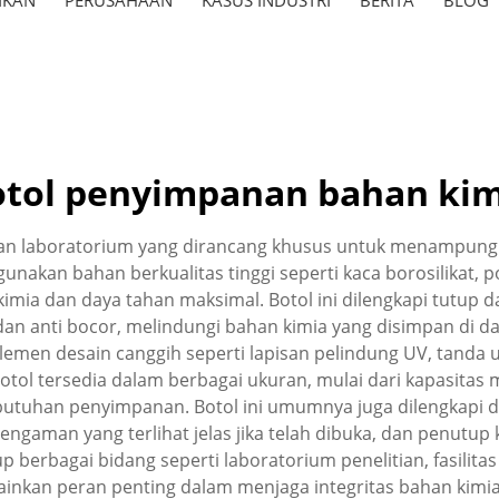
otol penyimpanan bahan kim
an laboratorium yang dirancang khusus untuk menampung 
akan bahan berkualitas tinggi seperti kaca borosilikat, po
mia dan daya tahan maksimal. Botol ini dilengkapi tutup d
 anti bocor, melindungi bahan kimia yang disimpan di da
men desain canggih seperti lapisan pelindung UV, tanda uk
 tersedia dalam berbagai ukuran, mulai dari kapasitas mil
butuhan penyimpanan. Botol ini umumnya juga dilengkapi de
pengaman yang terlihat jelas jika telah dibuka, dan penutup
p berbagai bidang seperti laboratorium penelitian, fasilitas
ainkan peran penting dalam menjaga integritas bahan kimi