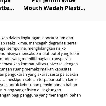
tte
Mouth Wadah Plastik
o,
250ml 1000ml untuk
abun
Makanan Permen
Bumbu
ikan dalam lingkungan laboratorium dan
ap reaksi kimia, mencegah degradasi serta
segel sempurna, menghilangkan risiko
gonomisnya mencakup mulut botol yang lebar
odel yang memiliki bagian transparan
emastikan kompatibilitas universal dengan
enggunaan ruang memaksimalkan kapasitas
n pengukuran yang akurat serta pelacakan
erbaca meskipun setelah terpapar bahan keras
sesuai untuk kebutuhan penyimpanan bahan
ruang yang efisien di lingkungan
tenangan bagi pengguna yang menangani bahan