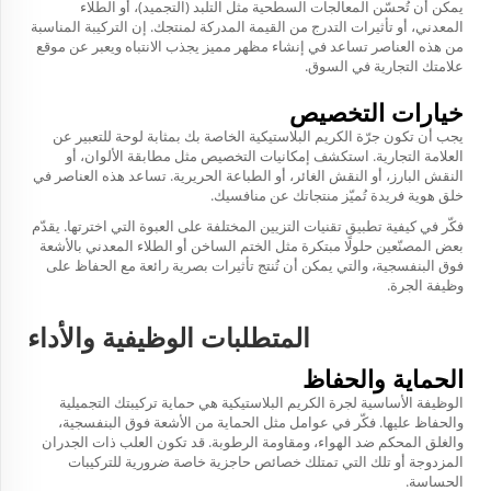
يمكن أن تُحسّن المعالجات السطحية مثل التلبد (التجميد)، أو الطلاء
المعدني، أو تأثيرات التدرج من القيمة المدركة لمنتجك. إن التركيبة المناسبة
من هذه العناصر تساعد في إنشاء مظهر مميز يجذب الانتباه ويعبر عن موقع
علامتك التجارية في السوق.
خيارات التخصيص
يجب أن تكون جرّة الكريم البلاستيكية الخاصة بك بمثابة لوحة للتعبير عن
العلامة التجارية. استكشف إمكانيات التخصيص مثل مطابقة الألوان، أو
النقش البارز، أو النقش الغائر، أو الطباعة الحريرية. تساعد هذه العناصر في
خلق هوية فريدة تُميّز منتجاتك عن منافسيك.
فكّر في كيفية تطبيق تقنيات التزيين المختلفة على العبوة التي اخترتها. يقدّم
بعض المصنّعين حلولًا مبتكرة مثل الختم الساخن أو الطلاء المعدني بالأشعة
فوق البنفسجية، والتي يمكن أن تُنتج تأثيرات بصرية رائعة مع الحفاظ على
وظيفة الجرة.
المتطلبات الوظيفية والأداء
الحماية والحفاظ
الوظيفة الأساسية لجرة الكريم البلاستيكية هي حماية تركيبتك التجميلية
والحفاظ عليها. فكّر في عوامل مثل الحماية من الأشعة فوق البنفسجية،
والغلق المحكم ضد الهواء، ومقاومة الرطوبة. قد تكون العلب ذات الجدران
المزدوجة أو تلك التي تمتلك خصائص حاجزية خاصة ضرورية للتركيبات
الحساسة.