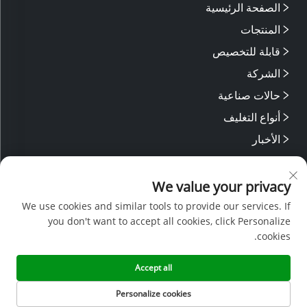
الصفحة الرئيسية
المنتجات
قابلة للتخصيص
الشركة
حالات صناعية
أنواع التغليف
الأخبار
اتصل بنا
We value your privacy
تابعونا
We use cookies and similar tools to provide our services. If
you don't want to accept all cookies, click Personalize
cookies.
نمتلك فريق بحث وتطوير مهرة مع خطوط إنتاج حديثة، ونحظى بدعم من
موظفي مبيعات وخدمة ما بعد البيع ذوي الخبرة. وباستخدام خبرتنا التقنية
والأسعار التنافسية، نقدم دعماً شاملاً للمشاريع التصميمية المخصصة.
Accept all
Personalize cookies