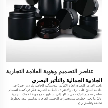
عناصر التصميم وهوية العلامة التجارية
الجاذبية الجمالية والتأثير البصري
يلعب العرض البصري لجرّة الكريم البلاستيكية الخاصة بك دورًا حيويًا في
جاذبية المنتج على الرف والاعتراف بالعلامة التجارية. فكّر في كيفية انسجام
عناصر تصميم الجرّة - من شكلها إلى تشطيبها - مع هوية علامتك التجارية.
غالبًا ما تختار خطوط مستحضرات التجميل الفاخرة تصاميم أنيقة بخطوط
نظيفة وتناسق راقٍ.