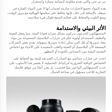
بي تي جي، والتي تقدم مقاومة كيميائية ممتازة واستقرار.
هذه المواد تخضع لاختبارات صارمة لضمان أنها لا تفرز المواد الضارة في
صيغك. بالإضافة إلى ذلك، فإنها تحافظ على سلامتها الهيكلية مع مرور الوقت،
ومنع التلوث والحفاظ على فعالية المنتج طوال فترة صلاحيته.
الأثر البيئي والاستدامة
المستهلكون الحديثون يدركون بشكل متزايد قضايا البيئة، مما يجعل التعبئة
والتغليف المستدام أولوية. فكر في جرارات البلاستيك المصنوعة من مواد
معاد تدويرها أو تلك التي يمكن إعادة تدويرها بسهولة. يقدم بعض الشركات
المصنعة الآن البلاستيك أو التعبئة والعلب المعتمدة على الأحياء مع انخفاض
البصمة البيئية دون المساس بالجودة أو المظهر.
ابحث عن خيارات تتماشى مع المبادرات الصديقة للبيئة مع الحفاظ على
الخصائص الواقية الضرورية لتركيباتك التجميلية. لا يقتصر هذا الأسلوب على
جذب المستهلكين الواعين بيئيًا فحسب، بل يعزز أيضًا من موقع علامتك
التجارية كلاعب مسؤول في صناعة الجمال.