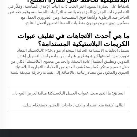
للحفاظ على نضارة المنتج، اختر العلب ذات آليات الإغلاق المناسبة، وفكّر في
التصاميم ذات الجدران المزدوجة بالنسبة للتركيبات الحساسة، وقيّم خصائص
الحاجز ضد الرطوبة وأشعة فوق البنفسجية. ومن الضروري العمل مع
مصنّعين ذوي خبرة يفهمون متطلبات الحفظ لتحقيق أفضل النتائج.
ما هي أحدث الاتجاهات في تغليف عبوات
الكريمات البلاستيكية المستدامة؟
تشمل اتجاهات الاستدامة الحالية استخدام مواد PCR (البلاستيك المعاد
تدويره من المستهلكين)، وتطوير عبوات من مادة واحدة لتسهيل إعادة
التدوير، وتطبيق أنظمة إعادة التعبئة، والحد من محتوى البلاستيك الكلي من
خلال تصميم مبتكر. كما يستكشف العديد من العلامات التجارية البلاستيك
الحيوي والمكون من مصادر نباتية، بالإضافة إلى تقنيات زخرفة صديقة للبيئة.
السابق:
ما الذي يجعل عبوات العسل البلاستيكية مثالية لعرض البيع بالتجزئة
التالي:
كيفية منع انسداد وزحف زجاجات اللوشن لاستخدام سلس