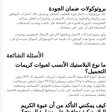
بروتوكولات ضمان الجودة
نفّذ بروتوكولات اختبار قوية للتغليف المختار. ويشمل ذلك اختبارات التوافق
بين تركيبتك والحاوية، ودراسات الاستقرار، واختبارات النقل. تساعد
الفحوصات الدورية للجودة في الحفاظ على الثبات وتحديد المشكلات
المحتملة قبل أن تؤثر على منتجاتك.
وثّق جميع إجراءات الاختبار ونتائجها لأغراض الامتثال التنظيمي وضمان
الجودة. تصبح هذه الوثائق ذات قيمة عند التوسع إلى أسواق جديدة أو الرد
على استفسارات العملاء.
الأسئلة الشائعة
ما نوع البلاستيك الأنسب لعبوات كريمات
التجميل؟
تشمل أنواع البلاستيك الأنسب لعبوات كريمات التجميل الـ PET (بولي
إيثيلين تيريفثاليت) وPP (بولي بروبيلين) وPETG (بولي إيثيلين تيريفثاليت
جلايكول). توفر هذه المواد مقاومة ممتازة للعوامل الكيميائية، وشفافية،
وملاءمة من حيث السلامة، إلى جانب استيفائها للمتطلبات التنظيمية الخاصة
بتغليف مستحضرات التجميل.
كيف يمكنني التأكد من أن عبوة الكريم
البلاستيكية تحافظ على نضارة المنتج؟