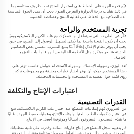
قيّم قدرة الجرة على الحفاظ على استقرار المنتج تحت ظروف مختلفة، بما
في ذلك تقلبات درجة الحرارة والتعرض للضوء. يجب أن تمدد العبوة المناسبة
مدة الصلاحية مع الحفاظ على فعالية المنتج وخصائصه الحسية.
تجربة المستخدم والراحة
فكّر في الطريقة التي سيتفاعل بها عملاؤك مع علبة الكريم البلاستيكية يوميًا.
يجب أن تكون الفتحة واسعة بما يكفي لتسهيل الوصول إلى المنتج، في حين
يجب أن يوفر نظام الإغلاق إغلاقًا آمنًا يمنع التسرب. تتضمن بعض التصاميم
الحديثة عناصر مبتكرة مثل الأنظمة الخالية من الهواء أو آليات التوزيع
الخاصة.
تُعد الوزن، وسهولة الإمساك، وسهولة الاستخدام عوامل حاسمة تؤثر على
رضا المستخدم. يمكن أن يوفر اختبار خيارات مختلفة مع مجموعات تركيز
رؤى قيّمة حول تفضيلات المستخدم والتحسينات المحتملة.
اعتبارات الإنتاج والتكلفة
القدرات التصنيعية
من الضروري فهم إمكانيات المصنّع عند اختيار علب الكريم البلاستيكية. ضع
في اعتبارك كميات الطلب الدنيا، وأوقات الإنتاج، وعمليات ضبط الجودة. غالبًا
ما يقدّم المصنعون المعروفون اتساقًا وموثوقية أفضل في الإنتاج.
قم بتقييم سجل المصنّع في إنتاج حاويات مماثلة وقدرته على تلبية متطلباتك
المحددة. ويشمل ذلك خبرته في التعامل مع مواد مختلفة وتقنيات الزخرفة