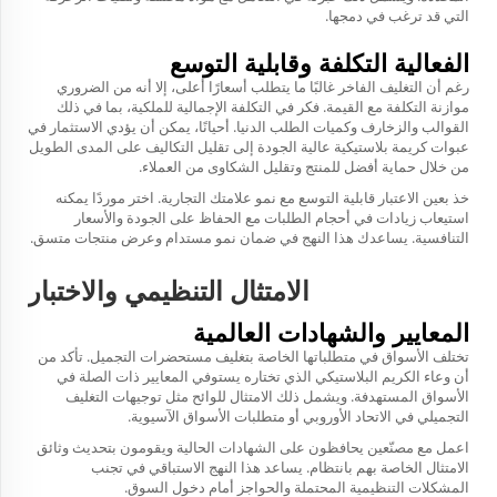
التي قد ترغب في دمجها.
الفعالية التكلفة وقابلية التوسع
رغم أن التغليف الفاخر غالبًا ما يتطلب أسعارًا أعلى، إلا أنه من الضروري
موازنة التكلفة مع القيمة. فكر في التكلفة الإجمالية للملكية، بما في ذلك
القوالب والزخارف وكميات الطلب الدنيا. أحيانًا، يمكن أن يؤدي الاستثمار في
عبوات كريمة بلاستيكية عالية الجودة إلى تقليل التكاليف على المدى الطويل
من خلال حماية أفضل للمنتج وتقليل الشكاوى من العملاء.
خذ بعين الاعتبار قابلية التوسع مع نمو علامتك التجارية. اختر موردًا يمكنه
استيعاب زيادات في أحجام الطلبات مع الحفاظ على الجودة والأسعار
التنافسية. يساعدك هذا النهج في ضمان نمو مستدام وعرض منتجات متسق.
الامتثال التنظيمي والاختبار
المعايير والشهادات العالمية
تختلف الأسواق في متطلباتها الخاصة بتغليف مستحضرات التجميل. تأكد من
أن وعاء الكريم البلاستيكي الذي تختاره يستوفي المعايير ذات الصلة في
الأسواق المستهدفة. ويشمل ذلك الامتثال للوائح مثل توجيهات التغليف
التجميلي في الاتحاد الأوروبي أو متطلبات الأسواق الآسيوية.
اعمل مع مصنّعين يحافظون على الشهادات الحالية ويقومون بتحديث وثائق
الامتثال الخاصة بهم بانتظام. يساعد هذا النهج الاستباقي في تجنب
المشكلات التنظيمية المحتملة والحواجز أمام دخول السوق.