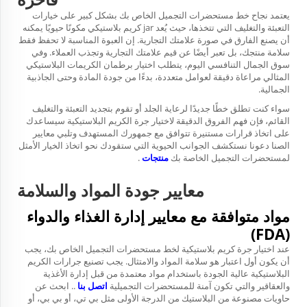
يعتمد نجاح خط مستحضرات التجميل الخاص بك بشكل كبير على خيارات
التعبئة والتغليف التي تتخذها، حيث يُعد
jar كريم بلاستيكي
مكونًا حيويًا يمكنه
أن يصنع الفارق في صورة علامتك التجارية. إن العبوة المناسبة لا تحفظ فقط
سلامة منتجك، بل تعبر أيضًا عن قيم علامتك التجارية وتجذب العملاء. وفي
سوق الجمال التنافسي اليوم، يتطلب اختيار برطمان الكريمات البلاستيكي
المثالي مراعاة دقيقة لعوامل متعددة، بدءًا من جودة المادة وحتى الجاذبية
الجمالية.
سواء كنت تطلق خطًا جديدًا لرعاية الجلد أو تقوم بتجديد التعبئة والتغليف
القائم، فإن فهم الفروق الدقيقة لاختيار جرة الكريم البلاستيكية سيساعدك
على اتخاذ قرارات مستنيرة تتوافق مع جمهورك المستهدف وتلبي معايير
الصنا دعونا نستكشف الجوانب الحيوية التي ستقودك نحو اتخاذ الخيار الأمثل
لمستحضرات التجميل الخاصة بك
منتجات
.
معايير جودة المواد والسلامة
مواد متوافقة مع معايير إدارة الغذاء والدواء
(FDA)
عند اختيار جرة كريم بلاستيكية لخط مستحضرات التجميل الخاص بك، يجب
أن يكون أول اعتبار هو سلامة المواد والامتثال. يجب تصنيع جرارات الكريم
البلاستيكية عالية الجودة باستخدام مواد معتمدة من قبل إدارة الأغذية
والعقاقير والتي تكون آمنة للمستحضرات التجميلية
اتصل بنا
.. ابحث عن
حاويات مصنوعة من البلاستيك من الدرجة الأولى مثل بي تي، أو بي بي، أو