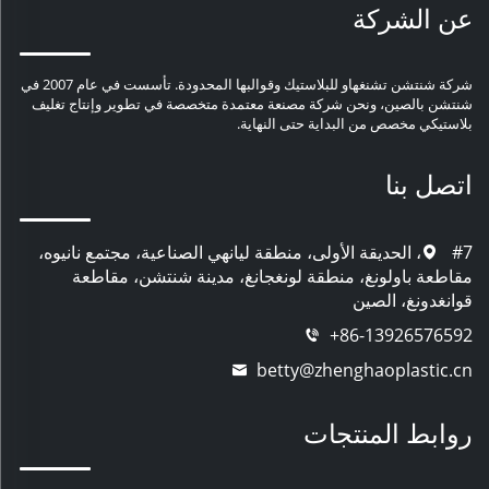
عن الشركة
شركة شنتشن تشنغهاو للبلاستيك وقوالبها المحدودة. تأسست في عام 2007 في
شنتشن بالصين، ونحن شركة مصنعة معتمدة متخصصة في تطوير وإنتاج تغليف
بلاستيكي مخصص من البداية حتى النهاية.
اتصل بنا
#7، الحديقة الأولى، منطقة ليانهي الصناعية، مجتمع نانيوه،
مقاطعة باولونغ، منطقة لونغجانغ، مدينة شنتشن، مقاطعة
قوانغدونغ، الصين
+86-13926576592
betty@zhenghaoplastic.cn
روابط المنتجات