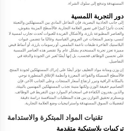
المستهدفة وتدفع إلى سلوك الشراء.
دور التجربة اللمسية
إلى جانب الجاذبية البصرية، فإن التفاعل المادي بين المستهلكين والتعبئة
يُحدث تأثيرًا كبيرًا في تصور العلامة التجارية. فالأسطح المزينة بنقوش،
والعناصر المطبوعة بارزة، والأشكال الفريدة للعبوات تُحدث تجارب لمسية لا
تُنسى، وتميز المنتجات عن العروض القياسية. وغالبًا ما تتضمن عبوات
البلاستيك الفاخرة طبقات ناعمة الملمس، أو رسومات بارزة، أو أنماط قبض
مميزة تعزز تجربة المستخدم بشكل عام. ولا تقتصر هذه العناصر اللمسية
على تحسين الوظائف فحسب، بل إنها أيضًا تُعبر عن الجودة والدقة في
التفاصيل.
إن وزن ومتانة مواد التغليف تؤثر أيضًا على إدراك المستهلكين لجودة المنتج.
فالأسطح السميكة والقواعد المعززة وأنظمة الإغلاق المتطورة توحي
بالمكانة الراقية وتبرر ارتفاع أسعار المنتجات. وعلى الجانب الآخر، فإن
التصاميم خفيفة الوزن ولكنها متينة تجذب المستهلكين المهتمين بالبيئة،
والذين يقدرون الكفاءة في استخدام الموارد دون التفريط في الوظائف.
ويستلزم تحقيق التوازن بين هذه المتطلبات المتنافسة دراسة دقيقة
لتفضيلات السوق المستهدفة واستراتيجيات وضع العلامة التجارية.
تقنيات المواد المبتكرة والاستدامة
تركيبات بلاستيكية متقدمة