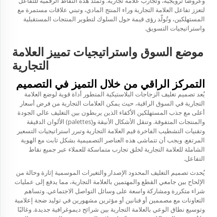
وعروضًا ترويجية، وتجارب علامة تجارية. وتمتد هذه النقاط الرقمية للتفاعل
لتعزز تفاعل العلامة التجارية وراء المنتج المادي، وتبني علاقات مستمرة مع
المستهلكين، وتُولّد رؤى قيمة حول السلوك لتطوير المنتجات المستقبلية
واستراتيجيات التسويق.
موضع السوق واستراتيجيات تمييز العلامة
التجارية
التمركز الراقي من خلال التميز في التصميم
يُعد تصميم تغليف الزجاجات البلاستيكية المتطور أداة قوية لوضع العلامة
التجارية في السوق الراقية، حيث يمكن العلامات التجارية من فرض أسعار
أعلى مع جذب المستهلكين الأكفاء الذين يربطون بين التغليف عالي الجودة
والمنتجات المتفوقة. وتنقل الأشكال الأنيقة و(palettes) الألوان الدقيقة
وتقنيات التشطيب الفاخرة قيم العلامة التجارية وتبرر استراتيجيات التسعير
المرتفع. ويجب أن تتماشى هذه العناصر التصميمية بشكل ثابت مع الهوية
الشاملة للعلامة التجارية لخلق تجارب متماسكة للعملاء عبر جميع نقاط
التفاعل.
يُحدث تصميم التغليف المحدود الإصدار والتغيرات الموسمية إثارة وحالة من
الإلحاح بين جامعي القطع والمهتمين بالعلامة التجارية، مما يدفع إلى عمليات
شراء متكررة ومشاركة واسعة على وسائل التواصل الاجتماعي. وتساهم
التعاونات مع مصممين أو فنانين أو مؤثرين مشهورين في توليد ضجة إعلامية
وتوسيع نطاق الوعي بالعلامة التجارية بين شرائح ديموغرافية جديدة. وغالبًا