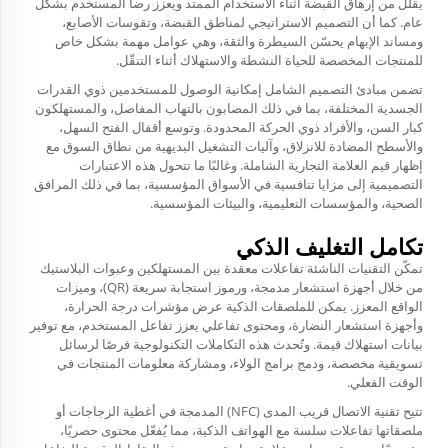
يقلل من إرهاق القبضة أثناء الاستخدام الممتد ويعزز رضا المستخدم بشكل
عام. كما أن التصميم الاستراتيجي لمناطق القبضة، وتقوسات الأصابع،
ومساند الإبهام يحسّن السيطرة والثقة، وهي عوامل مهمة بشكل خاص
للمنتجات المخصصة للحياة النشطة والاستهلاك أثناء التنقّل.
تضمن مبادئ التصميم الشامل إمكانية الوصول للمستخدمين ذوي القدرات
الجسدية المختلفة، بما في ذلك المصابون بالتهاب المفاصل، والمستهلكون
كبار السن، والأفراد ذوي الحركة المحدودة. وتوسع أقفال الفتح السهل،
والأسطح المضادة للانزلاق، وآليات التشغيل البديهية من نطاق السوق مع
إظهار قيم العلامة التجارية الشاملة. وغالبًا ما تتحول هذه الاعتبارات
التصميمية إلى مزايا تنافسية في الأسواق المؤسسية، بما في ذلك المرافق
الصحية، والمؤسسات التعليمية، والبيئات المؤسسية.
تكامل التغليف الذكي
تمكّن التقنيات الناشئة تفاعلات معقدة بين المستهلكين وعبوات البلاستيك
من خلال أجهزة استشعار مدمجة، ورموز استجابة سريعة (QR)، وميزات
الواقع المعزز. يمكن للملصقات الذكية عرض مؤشرات درجة الحرارة،
وأجهزة استشعار النضارة، ومحتوى تفاعلي يعزز تفاعل المستخدم، مع توفير
بيانات استهلاك قيمة. وتُحدث هذه التكاملات التكنولوجية فرصًا لرسائل
تسويقية مخصصة، ودمج برامج الولاء، ومشاركة معلومات المنتجات في
الوقت الفعلي.
تتيح تقنية الاتصال قريب المدى (NFC) المدمجة في أغطية الزجاجات أو
ملصقاتها تفاعلات سلسة مع الهواتف الذكية، مما يُفعّل محتوى حصريًا،