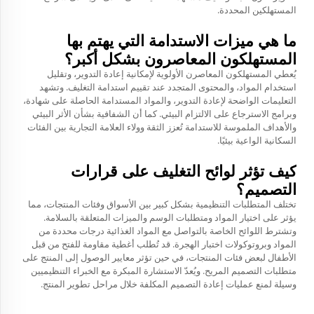
المستهلكين المحددة.
ما هي ميزات الاستدامة التي يهتم بها
المستهلكون المعاصرون بشكل أكبر؟
يُعطي المستهلكون المعاصرن الأولوية لإمكانية إعادة التدوير، وتقليل
استخدام المواد، والمحتوى المتجدد عند تقييم استدامة التغليف. وتشهد
التعليمات الواضحة لإعادة التدوير، والمواد المستدامة الحاصلة على شهادة،
وبرامج الاسترجاع على الالتزام البيئي. كما أن الشفافية بشأن الأثر البيئي
والأهداف الملموسة للاستدامة تُعزز الثقة وولاء العلامة التجارية بين الفئات
السكانية الواعية بيئيًا.
كيف تؤثر لوائح التغليف على قرارات
التصميم؟
تختلف المتطلبات التنظيمية بشكل كبير بين الأسواق وفئات المنتجات، مما
يؤثر على اختيار المواد ومتطلبات الوسم والميزات المتعلقة بالسلامة.
وتشترط اللوائح الخاصة بالتواصل مع المواد الغذائية درجات محددة من
المواد وبروتوكولات اختبار الهجرة. قد تُطلب أغطية مقاومة للفتح من قبل
الأطفال لبعض فئات المنتجات، في حين تؤثر معايير الوصول إلى المنتج على
متطلبات التصميم المريح. ويُعدّ الاستشارة المبكرة مع الخبراء التنظيميين
وسيلة لمنع عمليات إعادة التصميم المكلفة خلال مراحل تطوير المنتج.