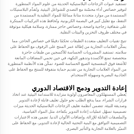
تستفيد عبوات الزجاجات البلاستيكية الحديثة من علوم المواد المتطورة
لتوفير خصائص أداء محسّنة مع التصدي للشواغل البيئية. وتُقدِّم البلاستيكات
المستمدة من موارد متجددة متانةً مماثلةً للمواد التقليدية المستمدة من
النفط، مع تقليل كبير في البصمة الكربونية. وتُحافظ هذه التركيبات المبتكرة
على شفافية زجاجية واضحة، وخصائص حاجز ممتازة، وسلامة هيكلية موثوقة
في مختلف ظروف التخزين والبيئات النقلية.
تتيح تقنيات التغليف متعددة الطبقات تحكمًا دقيقًا في خصائص الحاجز، مما
يمكّن العلامات التجارية من إطالة عمر المنتج على الرفوف مع الحفاظ على
سلامته. تستفيد المشروبات الحساسة للأكسجين من طبقات حاجزة
متخصصة تمنع الأكسدة وتدهور النكهة، في حين تحمي المضافات المانعة
للأشعة فوق البنفسجية الصيغ الحساسة للضوء. تمكّن هذه الأنظمة المتطورة
من المواد العلامات التجارية من تقديم حماية متفوقة للمنتج مع الحفاظ على
الجاذبية البصرية وسهولة الاستخدام.
إعادة التدوير ودمج الاقتصاد الدوري
يُعطي المستهلكون المعاصرون أولوية متزايدة للاستدامة البيئية عند اتخاذ
قرارات الشراء، مما يدفع الطلب نحو حلول تغليف قابلة لإعادة التدوير
وصديقة للبيئة. تتضمن أنظمة تغليف الزجاجات البلاستيكية الحديثة ميزات
تصميمية تسهّل عمليات إعادة التدوير بكفاءة، مثل المواد القياسية،
والملصقات القابلة للإزالة، وإضافات الألوان الدنيا. تضمن هذه الاعتبارات
التصميمية التوافق مع البنية التحتية الحالية لإعادة التدوير، مع الحفاظ على
التميّز بالعلامة التجارية والتأثير البصري.