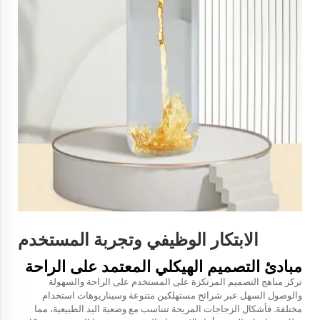
الابتكار الوظيفي وتجربة المستخدم
مبادئ التصميم الهيكلي المعتمد على الراحة
تركز مناهج التصميم المرتكزة على المستخدم على الراحة والسهولة
والوصول السهل عبر شرائح مستهلكين متنوعة وسيناريوهات استخدام
مختلفة. فأشكال الزجاجات المريحة تتناسب مع وضعية اليد الطبيعية، مما