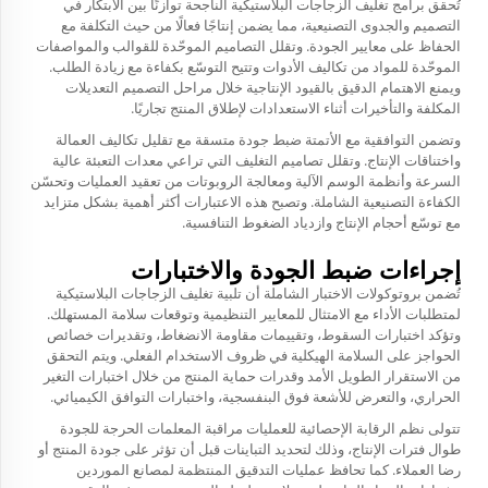
تُحقق برامج تغليف الزجاجات البلاستيكية الناجحة توازنًا بين الابتكار في
التصميم والجدوى التصنيعية، مما يضمن إنتاجًا فعالًا من حيث التكلفة مع
الحفاظ على معايير الجودة. وتقلل التصاميم الموحّدة للقوالب والمواصفات
الموحّدة للمواد من تكاليف الأدوات وتتيح التوسّع بكفاءة مع زيادة الطلب.
ويمنع الاهتمام الدقيق بالقيود الإنتاجية خلال مراحل التصميم التعديلات
المكلفة والتأخيرات أثناء الاستعدادات لإطلاق المنتج تجاريًا.
وتضمن التوافقية مع الأتمتة ضبط جودة متسقة مع تقليل تكاليف العمالة
واختناقات الإنتاج. وتقلل تصاميم التغليف التي تراعي معدات التعبئة عالية
السرعة وأنظمة الوسم الآلية ومعالجة الروبوتات من تعقيد العمليات وتحسّن
الكفاءة التصنيعية الشاملة. وتصبح هذه الاعتبارات أكثر أهمية بشكل متزايد
مع توسّع أحجام الإنتاج وازدياد الضغوط التنافسية.
إجراءات ضبط الجودة والاختبارات
تُضمن بروتوكولات الاختبار الشاملة أن تلبية تغليف الزجاجات البلاستيكية
لمتطلبات الأداء مع الامتثال للمعايير التنظيمية وتوقعات سلامة المستهلك.
وتؤكد اختبارات السقوط، وتقييمات مقاومة الانضغاط، وتقديرات خصائص
الحواجز على السلامة الهيكلية في ظروف الاستخدام الفعلي. ويتم التحقق
من الاستقرار الطويل الأمد وقدرات حماية المنتج من خلال اختبارات التغير
الحراري، والتعرض للأشعة فوق البنفسجية، واختبارات التوافق الكيميائي.
تتولى نظم الرقابة الإحصائية للعمليات مراقبة المعلمات الحرجة للجودة
طوال فترات الإنتاج، وذلك لتحديد التباينات قبل أن تؤثر على جودة المنتج أو
رضا العملاء. كما تحافظ عمليات التدقيق المنتظمة لمصانع الموردين