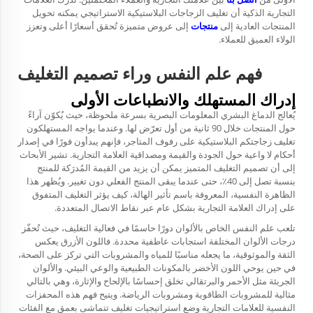
التجارية الذكية أن تغليف الزجاجات البلاستيكية الاستراتيجي يمكنه تحويل
المنتجات العادية إلى
منتجات
إلى عروض متميزة تُحقق أسعارًا أعلى وتعزز
الولاء العميق للعملاء.
فهم علم النفس وراء تصميم التغليف
إدراك المستهلك والانطباعات الأولى
يُعالج الدماغ البشري المعلومات البصرية بسرعة ملحوظة، حيث يُكوّن آراءً
حول المنتجات خلال 90 ثانية من أول تعرّض لها. وعندما يواجه المستهلكون
تغليف زجاجتكم البلاستيكية على رفوف المتاجر، فإنهم يبدأون فورًا في إصدار
أحكام لا واعية حول الجودة والقيمة ومصداقية العلامة التجارية. تشير الأبحاث
إلى أن تصميم التغليف المتميز يمكن أن يزيد من القيمة المُدرَكة للمنتج
بنسبة تصل إلى 40٪، حتى عندما يبقى المنتج الفعلي دون تغيير. ويُظهر هذا
الظاهرة النفسية، المعروفة باسم تأثير الهالة، كيف يؤثر التغليف المتفوق
على إدراك العلامة التجارية بشكل عام عبر نقاط الاتصال المتعددة.
تلعب علم النفس الخاص بالألوان دورًا حاسمًا في فعالية التغليف، حيث تُحفّز
درجات الألوان المختلفة استجابات عاطفية محددة. فاللون الأزرق يعكس
الثقة والموثوقية، ما يجعله مناسبًا للمياه والمشروبات التي تركز على الصحة،
في حين يوحي اللون الأخضر بالمكونات الطبيعية والوعي البيئي. والألوان
الجريئة مثل الأحمر والبرتقالي تخلق إحساسًا بالإلحاح والإثارة، وهي بالتالي
مثالية للمشروبات الطاقوية ومشروبات الرياضة. ويتيح فهم هذه المحفزات
النفسية للعلامات التجارية وضع استراتيجيات تغليف تتماشى بعمق مع الفئات