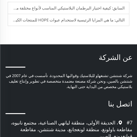
السابق:
كيفية اختيار البرطمان البلاستيكي المناسب لأنواع مختلفة من القوام التجميلي؟
التالي:
ما هي المزايا الرئيسية لاستخدام عبوات HDPE للمنتجات الكيميائية؟
عن الشركة
شركة شنتشن تشنغهاو للبلاستيك وقوالبها المحدودة. تأسست في عام 2007 في
شنتشن بالصين، ونحن شركة مصنعة معتمدة متخصصة في تطوير وإنتاج تغليف
بلاستيكي مخصص من البداية حتى النهاية.
اتصل بنا
#7، الحديقة الأولى، منطقة ليانهي الصناعية، مجتمع نانيوه،
مقاطعة باولونغ، منطقة لونغجانغ، مدينة شنتشن، مقاطعة
قوانغدونغ، الصين