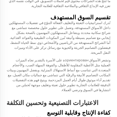
ما تُنتج هذه الشراكات محتوى قيّم لحملات التسويق، في الوقت نفسه الذي
تعزز فيه الإبداع الثقافي والملاءمة الثقافية للعلامة التجارية.
تقسيم السوق المستهدف
تُدرك استراتيجيات التعبئة والتغليف الفعالة التنوّع في تفضيلات المستهلكين
داخل الأسواق المستهدفة، وتعمل على تطوير حلول مخصصة تتماشى مع
شرائح سكانية محددة. ويتفاعل المستهلكون المهتمون بالصحة بشكل
إيجابي مع تصاميم بسيطة وأنيقة تُبرز المكونات الطبيعية والفوائد الغذائية.
أما الشرائح المستهدفة من الرياضيين والأشخاص ذوي نمط الحياة النشط،
فيفضلون التصاميم الجريئة والحيوية مع رسائل تركز على الأداء وميزات
النقل المريحة.
وتشعر الأسواق ориентированة على الأسرة بالتقدير تجاه الميزات
العملية مثل الأغطية المقاومة للأطفال، والفوهة السهلة الصب، والأحجام
المتعددة التي تتناسب مع أنماط الاستهلاك المنزلية. ويفضل المهنيون وبيئات
المكاتب التصاميم الأنيقة والرقيّة التي تتماشى مع جماليات مكان العمل، مع
تقديم أداء موثوق طوال أيام العمل المزدحمة. ويتيح فهم هذه التفضيلات
الدقيقة للعلامات التجارية تطوير حلول تعبئة وتغليف موجهة تُحسّن من
انتشارها في السوق وترضي العملاء.
الاعتبارات التصنيعية وتحسين التكلفة
كفاءة الإنتاج وقابلية التوسع