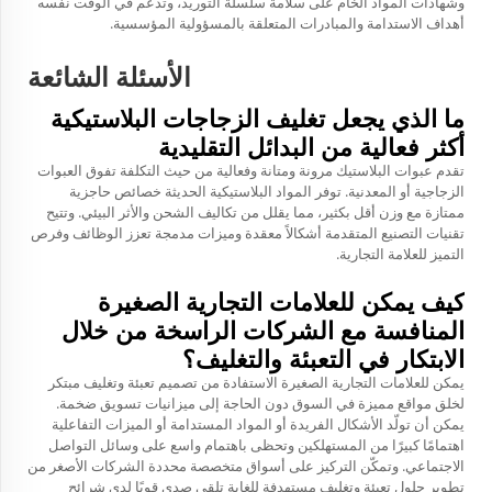
وشهادات المواد الخام على سلامة سلسلة التوريد، وتدعم في الوقت نفسه
أهداف الاستدامة والمبادرات المتعلقة بالمسؤولية المؤسسية.
الأسئلة الشائعة
ما الذي يجعل تغليف الزجاجات البلاستيكية
أكثر فعالية من البدائل التقليدية
تقدم عبوات البلاستيك مرونة ومتانة وفعالية من حيث التكلفة تفوق العبوات
الزجاجية أو المعدنية. توفر المواد البلاستيكية الحديثة خصائص حاجزية
ممتازة مع وزن أقل بكثير، مما يقلل من تكاليف الشحن والأثر البيئي. وتتيح
تقنيات التصنيع المتقدمة أشكالاً معقدة وميزات مدمجة تعزز الوظائف وفرص
التميز للعلامة التجارية.
كيف يمكن للعلامات التجارية الصغيرة
المنافسة مع الشركات الراسخة من خلال
الابتكار في التعبئة والتغليف؟
يمكن للعلامات التجارية الصغيرة الاستفادة من تصميم تعبئة وتغليف مبتكر
لخلق مواقع مميزة في السوق دون الحاجة إلى ميزانيات تسويق ضخمة.
يمكن أن تولّد الأشكال الفريدة أو المواد المستدامة أو الميزات التفاعلية
اهتمامًا كبيرًا من المستهلكين وتحظى باهتمام واسع على وسائل التواصل
الاجتماعي. وتمكّن التركيز على أسواق متخصصة محددة الشركات الأصغر من
تطوير حلول تعبئة وتغليف مستهدفة للغاية تلقى صدى قويًا لدى شرائح