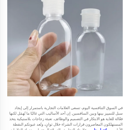
في السوق التنافسية اليوم، تسعى العلامات التجارية باستمرار إلى إيجاد
سبل للتمييز بينها وبين المنافسين. إن أحد الأساليب التي غالبًا ما تُهمَل لكنها
فعّالة للغاية هو الابتكار في التصميم والوظائف.
تعبئة زجاجات بلاستيكية
يتخذ
المستهلكون المعاصرون قرارات الشراء خلال ثوانٍ، وتُعد عبوتكم النقطة
الأولى من
اتصل بنا
بين علامتك التجارية والعملاء المحتملين. تدرك العلامات