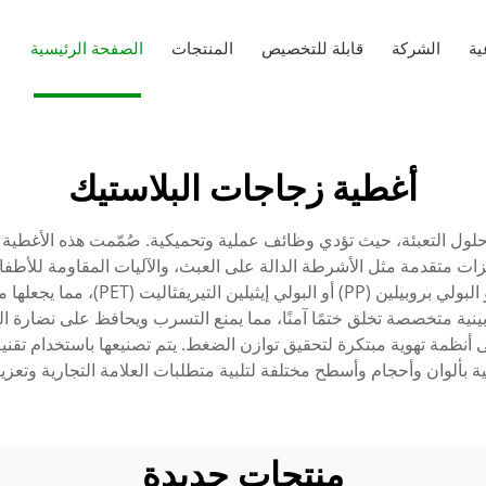
ية
الشركة
قابلة للتخصيص
المنتجات
الصفحة الرئيسية
أغطية زجاجات البلاستيك
 حلول التعبئة، حيث تؤدي وظائف عملية وتحميكية. صُمّمت هذه الأغطي
زات متقدمة مثل الأشرطة الدالة على العبث، والآليات المقاومة للأطفا
في الغذاء مثل البولي إيثيلين عالي الك
بينية متخصصة تخلق ختمًا آمنًا، مما يمنع التسرب ويحافظ على نضارة ال
نظمة تهوية مبتكرة لتحقيق توازن الضغط. يتم تصنيعها باستخدام تقنية ا
بألوان وأحجام وأسطح مختلفة لتلبية متطلبات العلامة التجارية وتعزيز 
منتجات جديدة