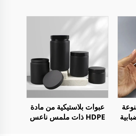
نوعة
عبوات بلاستيكية من مادة
PET مع ضبابية
HDPE ذات ملمس ناعس
للعناية بالبشرة سعة 170
سعة 300 مل - 1000 مل