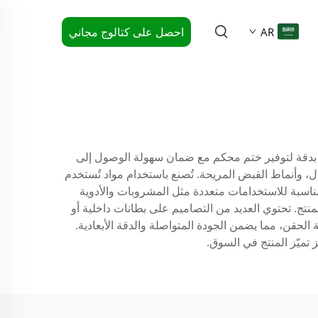
احصل على كتالوج مجاني
AR
ة بدقة لتوفير ختم محكم مع ضمان سهولة الوصول إلى
ل، وأنماط القبض المريحة. تُصنع باستخدام مواد تُستخدم
ثافة (HDPE) أو البولي بروبيلين (PP) أو البولي إيثيلين التيريفثاليت (PET)، مما يجعلها مناسبة للاستخدامات متعددة مثل المشروبات والأدوية
منتج. تحتوي العديد من التصاميم على بطانات داخلية أو
لحقن، مما يضمن الجودة المتواصلة والدقة الأبعادية.
تميّز المنتج في السوق.