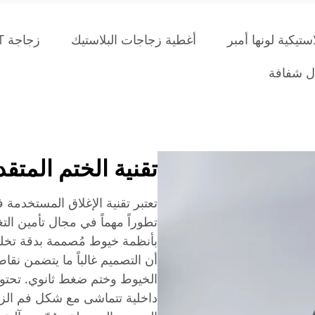
تيكية لونها أمبر
أغطية زجاجات البلاستيك
زجاجة PET سعة 250 مل
ل شفافة
تقنية الختم المتق
تعتبر تقنية الإغلاق المستخدمة 
تطوراً مهماً في مجال تأمين التغ
بأنظمة خيوط مُصممة بدقة تخلق 
أن التصميم غالباً ما يتضمن نق
الخيوط وختم ضغط ثانوي. تحتو
داخلية تتماشى مع شكل فم الزج