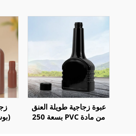
عبوة زجاجية طويلة العنق
زجا
من مادة PVC بسعة 250
مل لزيت الوقود الإضافي