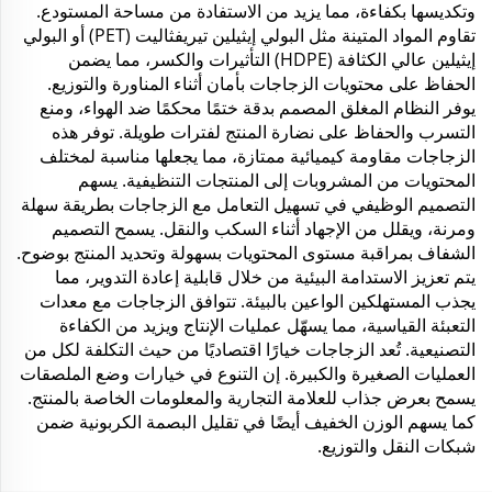
وتكديسها بكفاءة، مما يزيد من الاستفادة من مساحة المستودع.
تقاوم المواد المتينة مثل البولي إيثيلين تيريفثاليت (PET) أو البولي
إيثيلين عالي الكثافة (HDPE) التأثيرات والكسر، مما يضمن
الحفاظ على محتويات الزجاجات بأمان أثناء المناورة والتوزيع.
يوفر النظام المغلق المصمم بدقة ختمًا محكمًا ضد الهواء، ومنع
التسرب والحفاظ على نضارة المنتج لفترات طويلة. توفر هذه
الزجاجات مقاومة كيميائية ممتازة، مما يجعلها مناسبة لمختلف
المحتويات من المشروبات إلى المنتجات التنظيفية. يسهم
التصميم الوظيفي في تسهيل التعامل مع الزجاجات بطريقة سهلة
ومرنة، ويقلل من الإجهاد أثناء السكب والنقل. يسمح التصميم
الشفاف بمراقبة مستوى المحتويات بسهولة وتحديد المنتج بوضوح.
يتم تعزيز الاستدامة البيئية من خلال قابلية إعادة التدوير، مما
يجذب المستهلكين الواعين بالبيئة. تتوافق الزجاجات مع معدات
التعبئة القياسية، مما يسهّل عمليات الإنتاج ويزيد من الكفاءة
التصنيعية. تُعد الزجاجات خيارًا اقتصاديًا من حيث التكلفة لكل من
العمليات الصغيرة والكبيرة. إن التنوع في خيارات وضع الملصقات
يسمح بعرض جذاب للعلامة التجارية والمعلومات الخاصة بالمنتج.
كما يسهم الوزن الخفيف أيضًا في تقليل البصمة الكربونية ضمن
شبكات النقل والتوزيع.