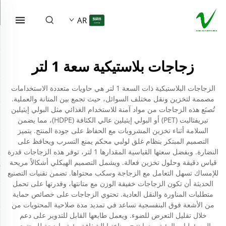
AR
زجاجات بلاستيكية سعة 1 لتر
الزجاجات البلاستيكية ذات السعة 1 لتر هي حاويات متعددة الاستخدامات
مصممة لتخزين ونقل مختلف السوائل، حيث تجمع بين المتانة والعملية.
تُصنَع هذه الزجاجات من مواد آمنة للاستخدام الغذائي مثل البولي إيثيلين
تيريفثاليت (PET) أو البولي إيثيلين عالي الكثافة (HDPE)، مما يضمن
السلامة أثناء تخزين المشروبات مع الحفاظ على جودة المنتج. يتميز
التصميم المبتكر بنظام غلق لولبي محكم يمنع التسرب ويحافظ على
النضارة. وبفضل سعتها القياسية المقدارها 1 لتر، توفر هذه الزجاجات قدرة
قياس دقيقة وحلول تخزين فعالة. ويشمل التصميم الهيكلي أشكالاً مريحة
للإمساك تسهل التعامل مع الزجاجة وسكب محتواها. تضمن تقنيات التصنيع
الحديثة أن تكون الزجاجات خفيفة الوزن مع متانتها، وقدرتها على تحمل
متطلبات المناورة والنقل العادية. تحتوي الزجاجات على خصائص حماية
من الأشعة فوق البنفسجية تساعد في تمديد مدة صلاحية المحتويات من
خلال تقليل التعرض للضوء. ويعمل طابعها القابل للتدوير على دعم
المسؤوليات البيئية، بينما تتيح صناعتها الشفافة رؤية واضحة للمحتوى.