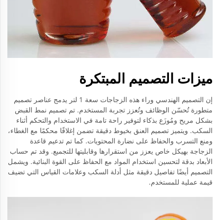
ميزات التصميم المبتكرة
إن التصميم الهندسي وراء هذه الزجاجات سعة 1 لتر يدمج عناصر تصميم
متطورة تُحسّن الوظائف وتُعزز تجربة المستخدم. تم تصميم نمط القبض
بشكل مريح ومُوزَع بذكاء لتوفير راحة تامة في الاستخدام والتحكم أثناء
السكب. ويتميز تصميم العنق بخيوط دقيقة تضمن إغلاقًا محكمًا مع الغطاء،
ومنع التسرب والحفاظ على نضارة المحتويات. كما تم تدعيم قاعدة
الزجاجة بهيكل خاص يعزز من استقرارها وقابليتها للتجميع. وقد تم حساب
الأبعاد بدقة لتحسين استخدام المواد مع الحفاظ على القوة البنائية. ويشمل
التصميم أيضًا تفاصيل دقيقة مثل أدلة السكب وعلامات القياس التي تضيف
قيمة عملية للمستخدم.