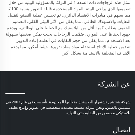
تمثل هذه الزجاجات ذات السعة 1 لتر التزامًا بالمسؤولية البيئية من خلال
تصميمها الذي يراعي البيئة. المواد المستخدمة قابلة للتدوير بنسبة 100٪،
مما يسهم في مبادرات الاقتصاد الدائري. تم تحسين عملية التصنيع لتقليل
النفايات والاستهلاك الطاقي، مما يقلل من الأثر البيئي الكلي. التصميم
الخفيف يتطلب كمية أقل من البلاستيك مع الحفاظ على الوظائف، ويدعم
جهود الحفاظ على الموارد. صُمّمت الزجاجات بحيث يمكن ضغطها بسهولة
بعد الاستخدام، مما يقلل من حجم النفايات في أنظمة إعادة التدوير.
تتضمن عملية الإنتاج استخدام مواد معاد تدويرها حيثما أمكن، مما يدعم
الأهداف المتعلقة بالاستدامة بشكل أكبر.
عن الشركة
شركة شنتشن تشنغهاو للبلاستيك وقوالبها المحدودة. تأسست في عام 2007 في
شنتشن بالصين، ونحن شركة مصنعة معتمدة متخصصة في تطوير وإنتاج تغليف
بلاستيكي مخصص من البداية حتى النهاية.
اتصال