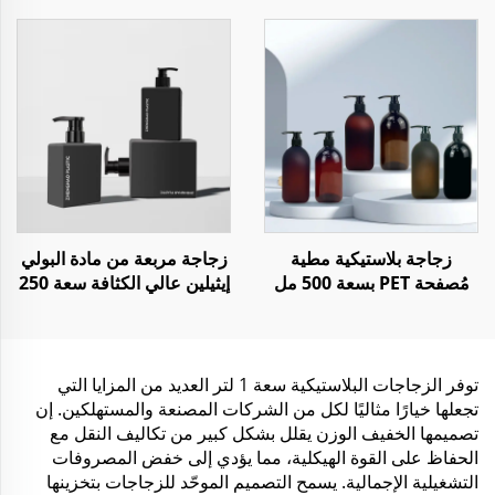
العناية بالجسم
زجاجة بلاستيكية مطية
زجاجة مربعة من مادة البولي
مُصفحة PET بسعة 500 مل
إيثيلين عالي الكثافة سعة 250
لمُنعم الشعر مع مضخة
مل و500 مل و1000 مل
للشامبو والبلسم واللوشن
توفر الزجاجات البلاستيكية سعة 1 لتر العديد من المزايا التي
تجعلها خيارًا مثاليًا لكل من الشركات المصنعة والمستهلكين. إن
تصميمها الخفيف الوزن يقلل بشكل كبير من تكاليف النقل مع
الحفاظ على القوة الهيكلية، مما يؤدي إلى خفض المصروفات
التشغيلية الإجمالية. يسمح التصميم الموحّد للزجاجات بتخزينها