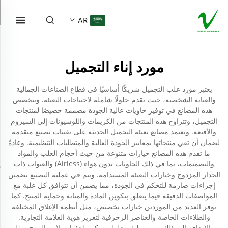
AR
مورد إناء التجميل
يعتبر مورد علب التجميل شريكًا أساسيًا في قطاع الصناعات الجمالية
والعناية الشخصية، حيث يقدم حلولًا شاملة لاحتياجات التعبئة. وتتخصص
هذه المصانع في توفير حاويات عالية الجودة مصممة خصيصًا لمنتجات
التجميل، وتتراوح هذه المنتجات من الكريمات واللوسيونات إلى السيروم
والأقنعة. وتعتمد مصانع تعبئة التجميل الحديثة على تقنيات تصنيع متقدمة
لضمان أن تفي منتجاتها بمعايير الجودة العالية والمتطلبات التنظيمية. وعادةً
ما تقدم هذه المصانع خيارات متنوعة من حيث أحجام العلب والمواد
والتصميمات، بما في ذلك الحاويات بدون هواء (Airless) والعبوات ذات
الجدار المزدوج وخيارات التعبئة المستدامة. ويتم في عملية التصنيع تضمين
إجراءات صارمة للتحكم في الجودة، مما يضمن أن تتوافق كل علبة مع
المواصفات الدقيقة فيما يتعلق بتكوين المادة والمتانة وحماية المنتج. كما
يوفر العديد من الموردين خيارات تخصيص، مثل أنظمة الإغلاق المختلفة
والطلاءات الخاصة والعناصر الزخرفية لتعزيز هوية العلامة التجارية.
وبالإضافة إلى ذلك، يتم توظيف حلول مبتكرة لحفظ سلامة المنتج، مثل