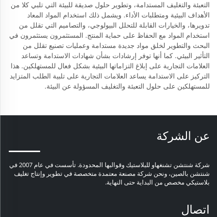
التعبئة والتغليف المستدامة، وتطوير حلول صديقة للبيئة التي تلبي كلا من
الأهداف البيئية ومتطلبات الأداء. ويشمل ذلك استخدام المواد المعاد
تدويرها، والخيارات القابلة للتحلل البيولوجي، والتصاميم التي تقلل من
استخدام المواد مع الحفاظ على حماية المنتج. المستثمرون يستثمرون في
البحث والتطوير لخلق مواد جديدة مستدامة وعمليات تصنيع تقلل من
التأثير البيئي. كما أنها توفر إرشادات بشأن شهادات الاستدامة وتساعد
العلامات التجارية على إبلاغ التزاماتها البيئية بشكل فعال للمستهلكين. هذا
التركيز على الاستدامة يساعد العلامات التجارية على تلبية الطلب المتزايد
للمستهلكين على حلول التعبئة والتغليف المسؤولة عن البيئة.
عن الشركة
شركة شنتشن تشنغهاو للبلاستيك وقوالبها المحدودة. تأسست في عام 2007 في
شنتشن بالصين، ونحن شركة مصنعة معتمدة متخصصة في تطوير وإنتاج تغليف
بلاستيكي مخصص من البداية حتى النهاية.
اتصال