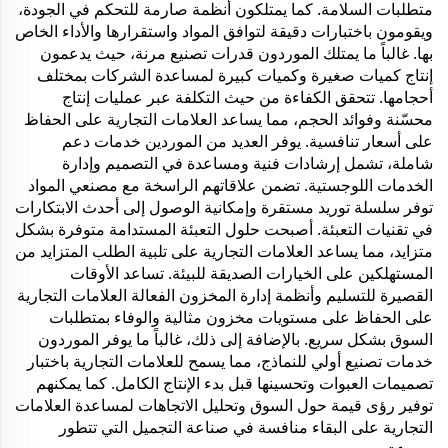
متطلبات السلامة. كما يمتلكون أنظمة صارمة للتحكم في الجودة،
ويقومون باختبارات دقيقة لتوافق المواد واستقرارها والأداء الخاص
بها. غالباً ما يمتلك الموردون قدرات تصنيع مرنة، حيث يدعمون
إنتاج كميات صغيرة وكميات كبيرة لمساعدة الشركات بمختلف
أحجامها. تتحقق الكفاءة من حيث التكلفة عبر عمليات إنتاج
محسّنة وفوائد الحجم، مما يساعد العلامات التجارية على الحفاظ
على أسعار تنافسية. يوفر العديد من الموردين خدمات دعم
شاملة، تشمل إرشادات فنية ومساعدة في التصميم وإدارة
الخدمات اللوجستية. تضمن علاقاتهم الراسخة مع مصنعي المواد
توفر سلسلة توريد مستقرة وإمكانية الوصول إلى أحدث الابتكارات
في تقنيات التعبئة. أصبحت حلول التعبئة المستدامة متوفرة بشكل
متزايد، مما يساعد العلامات التجارية على تلبية الطلب المتزايد من
المستهلكين على الخيارات الصديقة للبيئة. تساعد الأوقات
القصيرة للتسليم وأنظمة إدارة المخزون الفعالة العلامات التجارية
على الحفاظ على مستويات مخزون مثالية والوفاء بمتطلبات
السوق بشكل سريع. بالإضافة إلى ذلك، غالباً ما يوفر الموردون
خدمات تصنيع أولي للنماذج، مما يسمح للعلامات التجارية باختبار
تصميمات العبوات وتحسينها قبل بدء الإنتاج الكامل. كما يمكنهم
توفير رؤى قيمة حول السوق وتحليل الاتجاهات لمساعدة العلامات
التجارية على البقاء منافسة في صناعة التجميل التي تتطور