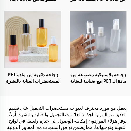
للاستخدام أثناء السفر أو
للجنسين بسعة 1 لتر
التمارين الرياضية أو في
للاستخدام أثناء السفر أو في
الصالات الرياضية أو الأنشطة
السيارة أو المنزل أو
الخارجية
المستشفى
زجاجة بلاستيكية مصنوعة من
زجاجة دائرية من مادة PET
مادة الـ PET مع ضبابية للعناية
لمستحضرات العناية بالبشرة
بالبشرة سعة 170 مل و250
وتنظيف الوجه سعة 100 مل
مل مع رشاش للوجه
و240 مل
يعمل مع مورد محترف لعبوات مستحضرات التجميل على تقديم
العديد من المزايا الجذابة لعلامات التجميل والعناية بالبشرة. أولاً،
يوفر هؤلاء الموردون إمكانية الوصول إلى خبرة واسعة في لوائح
التعبئة وتوجيهاتها، مما يضمن توافق المنتجات مع المعايير الدولية