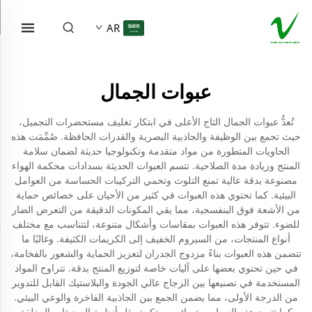
AR
عبوات الجمال
تُعدُّ عبوات الجمال التاج الأعلى في ابتكار تغليف مستحضرات التجميل،
حيث تجمع بين الوظيفة والجاذبية البصرية والقدرات الحافظة. صُمِّمَت هذه
الحاويات المتطورة من مواد متقدمة وتكنولوجيا حديثة لضمان سلامة
المنتج وزيادة مدة الصلاحية. تتسم العبوات الحديثة بسدادات محكمة الهواء
مصنوعة بدقة عالية تمنع التلوث وتحمي التركيبات الحساسة من العوامل
البيئية. كما تحتوي هذه العبوات في كثير من الأحيان على خصائص حماية
من الأشعة فوق البنفسجية، مما يقي المكونات الدقيقة من التعرض الضار
للضوء. تتوفر هذه العبوات بمقاسات وأشكال متنوعة، لتتناسب مع مختلف
أنواع المنتجات، من السيروم الخفيف إلى الكريمات الكثيفة. وغالبًا ما
تتضمن هذه العبوات بناءً مزدوج الجدران لتعزيز الحماية والشعور بالفخامة،
في حين تحتوي بعضها على آليات خاصة لتوزيع المنتج بدقة. تتراوح المواد
المستخدمة في تصنيعها بين الزجاج عالي الجودة والبلاستيك القابل للتدوير
من الدرجة الأولى، مما يضمن الجمع بين الجاذبية الفاخرة والوعي البيئي.
كما تتميز هذه العبوات بخصائص مبتكرة مثل أنظمة المضخات المغلقة