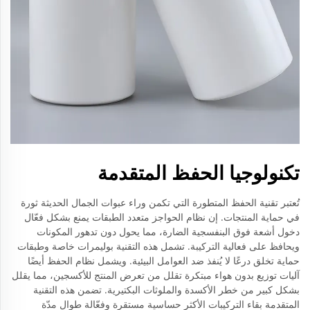
تكنولوجيا الحفظ المتقدمة
تُعتبر تقنية الحفظ المتطورة التي تكمن وراء عبوات الجمال الحديثة ثورة
في حماية المنتجات. إن نظام الحواجز متعدد الطبقات يمنع بشكل فعّال
دخول أشعة فوق البنفسجية الضارة، مما يحول دون تدهور المكونات
ويحافظ على فعالية التركيبة. تشمل هذه التقنية بوليمرات خاصة وطبقات
حماية تخلق درعًا لا يُنفذ ضد العوامل البيئية. ويشمل نظام الحفظ أيضًا
آليات توزيع بدون هواء مبتكرة تقلل من تعرض المنتج للأكسجين، مما يقلل
بشكل كبير من خطر الأكسدة والملوثات البكتيرية. تضمن هذه التقنية
المتقدمة بقاء التركيبات الأكثر حساسية مستقرة وفعّالة طوال مدّة