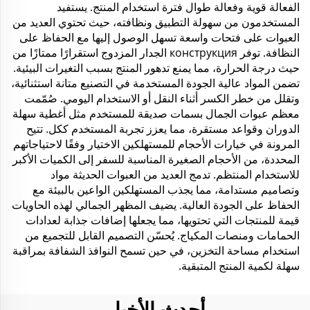
الفعالة قوية وفعالة طوال فترة استخدام المنتج. يستفيد
المستخدمون من سهولة التطبيق ونظافته، حيث تحتوي العديد من
العبوات على فتحات واسعة تسهل الوصول إليها مع الحفاظ على
النظافة. توفر конструкция الجدار المزدوج استقرارًا ممتازًا من
حيث درجة الحرارة، مما يمنع تدهور المنتج بسبب التغيرات البيئية.
تضمن المواد عالية الجودة المستخدمة في التصنيع متانة استثنائية،
وتقلل من خطر الكسر أثناء النقل أو الاستخدام اليومي. صُمّمت
معظم عبوات الجمال بسمات صديقة للمستخدم مثل أغطية سهلة
الدوران وقواعد مستقرة، مما يعزز تجربة المستخدم ككل. تتيح
المرونة في خيارات الأحجام للمستهلكين الاختيار وفقًا لاحتياجاتهم
المحددة، من الأحجام الصغيرة المناسبة للسفر إلى الكميات الأكبر
للاستخدام المنتظم. تدمج العديد من العبوات الحديثة مواد
وتصاميم مستدامة، مما يجذب المستهلكين الواعين بالبيئة مع
الحفاظ على الجودة العالية. يضيف المظهر الجمالي لهذه الحاويات
قيمة للمنتجات التي تحتويها، مما يجعلها إضافات جذابة لعدادات
الحمامات ومنصات المكياج. يُحسّن التصميم القابل للتجميع من
استخدام مساحة التخزين، في حين تسمح النوافذ الشفافة بمراقبة
سهلة لكمية المنتج المتبقية.
أحدث الأخبار