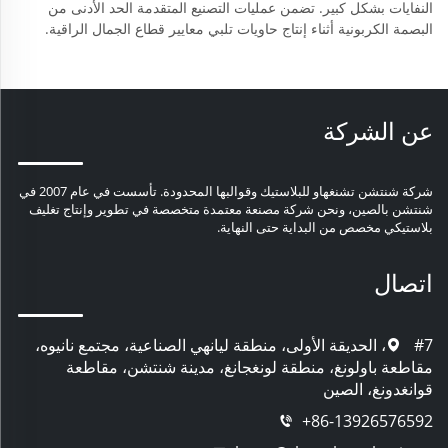
النفايات بشكل كبير. تضمن عمليات التصنيع المتقدمة الحد الأدنى من
البصمة الكربونية أثناء إنتاج حاويات تلبي معايير قطاع الجمال الراقية.
عن الشركة
شركة شنتشن تشنغهاو للبلاستيك وقوالبها المحدودة. تأسست في عام 2007 في
شنتشن بالصين، ونحن شركة مصنعة معتمدة متخصصة في تطوير وإنتاج تغليف
بلاستيكي مخصص من البداية حتى النهاية.
اتصال
#7، الحديقة الأولى، منطقة ليانهي الصناعية، مجتمع نانيوه،
مقاطعة باولونغ، منطقة لونغجانغ، مدينة شنتشن، مقاطعة
قوانغدونغ، الصين
+86-13926576592