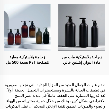
12 أونصة و 16 أونصة لتعبئة
التمارين الرياضية أو في
العصير أو المشروبات أو الماء
الصالات الرياضية أو الأنشطة
أو القهوة أو الزبادي
الخارجية
زجاجة بلاستيكية مات من
زجاجة بلاستيكية مطية
مادة البولي إيثيلين عالي
مُصفحة PET بسعة 500 مل
الكثافة مع مضخة لotion
لمُنعم الشعر مع مضخة
للشامبو والبلسم والجل
الاستحمام
تقدم عبوات الجمال العديد من المزايا الجذابة التي تجعلها ضرورية
في تطبيقات العناية بالبشرة ومستحضرات التجميل الحديثة. أولاً،
تُعد قدرتها الممتازة على الحفظ عاملاً في تمديد عمر المنتج
الافتراضي بشكل كبير، وذلك من خلال حماية محتوياته من الهواء
والضوء والملوثات. تضمن تقنية الإغلاق المحكم أن تظل المكونات