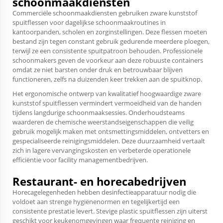
schoonmaakdiensten
Commerciële schoonmaakdiensten gebruiken zware kunststof
spuitflessen voor dagelijkse schoonmaakroutines in
kantoorpanden, scholen en zorginstellingen. Deze flessen moeten
bestand zijn tegen constant gebruik gedurende meerdere ploegen,
terwijl ze een consistente spuitpatroon behouden. Professionele
schoonmakers geven de voorkeur aan deze robuuste containers
omdat ze niet barsten onder druk en betrouwbaar blijven
functioneren, zelfs na duizenden keer trekken aan de spuitknop.
Het ergonomische ontwerp van kwalitatief hoogwaardige zware
kunststof spuitflessen vermindert vermoeidheid van de handen
tijdens langdurige schoonmaaksessies. Onderhoudsteams
waarderen de chemische weerstandseigenschappen die veilig
gebruik mogelijk maken met ontsmettingsmiddelen, ontvetters en
gespecialiseerde reinigingsmiddelen. Deze duurzaamheid vertaalt
zich in lagere vervangingskosten en verbeterde operationele
efficiëntie voor facility managementbedrijven.
Restaurant- en horecabedrijven
Horecagelegenheden hebben desinfectieapparatuur nodig die
voldoet aan strenge hygiënenormen en tegelijkertijd een
consistente prestatie levert. Stevige plastic spuitflessen zijn uiterst
geschikt voor keukenomgevingen waar frequente reiniging en