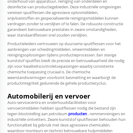
onderhoud van apparatuur, reiniging van onderdelen en
desinfectie van productiegebieden. Deze industriële omgevingen
vereisen spuitflessen die agressieve oplosmiddelen,
snijvloeistoffen en gespecialiseerde reinigingsmiddelen kunnen
verdragen zonder te verslijten of te falen. De robuuste constructie
garandeert betrouwbare prestaties in zware omstandigheden,
waar standaardflessen snel zouden verslijten.
Productieleiders vertrouwen op duurzame spuitflessen voor het
aanbrengen van scheidingmiddelen, smeermiddelen en
reinigingsoplossingen tijdens productieprocessen. Een
stevige
kunststof spuitfles
biedt de precisie en betrouwbaarheid die nodig
zijn voor kwaliteitscontroletoepassingen waarbij consistente
chemische toepassing cruciaal is. De chemische
weerstandsvermogen voorkomt besmetting en waarborgt de
productintegriteit gedurende de gehele productiecyclus.
Automobilerij en vervoer
Auto-servicecentra en onderhoudsfaciliteiten voor
vervoersmiddelen hebben spuitflessen nodig die bestand zijn
tegen blootstelling aan petroleum
producten
, remmenreinigers en
industriële ontvetters. Zware kunststof spuitflessen behouden hun
functionaliteit bij gebruik met deze agressieve chemicaliën,
waardoor monteurs en technici betrouwbare hulpmiddelen