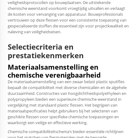
veiligheidsprotocollen op bouwplaatsen. De uitstekende
chemische weerstand voorkomt vroegtijdig uitvallen en verlaagt
de kosten voor vervanging van apparatuur. Bouwprofessionals
vertrouwen op deze flessen voor een consistente toepassing van
gespecialiseerde stoffen die essentieel zijn voor projectkwaliteit en
naleving van veiligheidseisen.
Selectiecriteria en
prestatiekenmerken
Materiaalsamenstelling en
chemische verenigbaarheid
De materiaalsamenstelling van een zwaar belast plastic spuitfles
bepaalt de compatibiliteit met diverse chemicaliën en de algehele
duurzaamheid. Constructies van hoogdichtheidspolyethyleen en
polypropyleen bieden een superieure chemische weerstand in
vergelijking met standaard plastic flessen. Het begrijpen van
materiaalspecificaties helpt gebruikers bij het selecteren van
geschikte flessen voor specifieke chemische toepassingen en
waarborgt een veilige en effectieve werking.
Chemische compatibiliteitschema’s bieden essentiële richtlijnen
voor het matchen van flesmaterialen met de beoogde