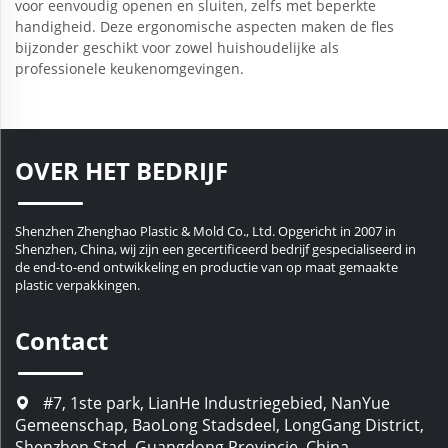
voor eenvoudig openen en sluiten, zelfs met beperkte
handigheid. Deze ergonomische aspecten maken de fles
bijzonder geschikt voor zowel huishoudelijke als
professionele keukenomgevingen.
OVER HET BEDRIJF
Shenzhen Zhenghao Plastic & Mold Co., Ltd. Opgericht in 2007 in
Shenzhen, China, wij zijn een gecertificeerd bedrijf gespecialiseerd in
de end-to-end ontwikkeling en productie van op maat gemaakte
plastic verpakkingen.
Contact
#7, 1ste park, LianHe Industriegebied, NanYue
Gemeenschap, BaoLong Stadsdeel, LongGang District,
Shenzhen Stad, Guangdong Provincie, China