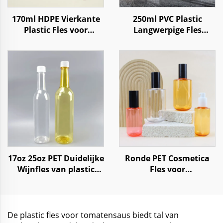
170ml HDPE Vierkante
250ml PVC Plastic
Plastic Fles voor
Langwerpige Fles
Reagentia, Chemische
Verpakking voor Auto
Vloeistoffen, Poeders
Motor Additief
opslag met kindveilige
Brandstofolie
dop
17oz 25oz PET Duidelijke
Ronde PET Cosmetica
Wijnfles van plastic
Fles voor
voor Whisky, Sappen,
Huidverzorging en
Drankjes en
Gezichtsreiniger 100 ml
Champagne
240 ml
De plastic fles voor tomatensaus biedt tal van