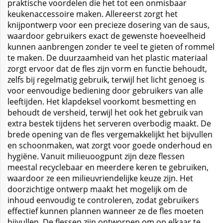
praktische voordelen die het tot een onmisbaar
keukenaccessoire maken. Allereerst zorgt het
knijpontwerp voor een precieze dosering van de saus,
waardoor gebruikers exact de gewenste hoeveelheid
kunnen aanbrengen zonder te veel te gieten of rommel
te maken. De duurzaamheid van het plastic materiaal
zorgt ervoor dat de fles zijn vorm en functie behoudt,
zelfs bij regelmatig gebruik, terwijl het licht genoeg is
voor eenvoudige bediening door gebruikers van alle
leeftijden. Het klapdeksel voorkomt besmetting en
behoudt de versheid, terwijl het ook het gebruik van
extra bestek tijdens het serveren overbodig maakt. De
brede opening van de fles vergemakkelijkt het bijvullen
en schoonmaken, wat zorgt voor goede onderhoud en
hygiëne. Vanuit milieuoogpunt zijn deze flessen
meestal recyclebaar en meerdere keren te gebruiken,
waardoor ze een milieuvriendelijke keuze zijn. Het
doorzichtige ontwerp maakt het mogelijk om de
inhoud eenvoudig te controleren, zodat gebruikers
effectief kunnen plannen wanneer ze de fles moeten
bijvullen. De flessen zijn ontworpen om op elkaar te