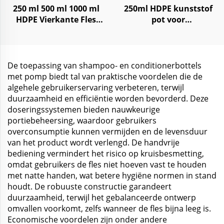
250 ml 500 ml 1000 ml
250ml HDPE kunststof
HDPE Vierkante Fles
pot voor
voor Shampoo,
huidverzorgingscrème
Conditioner, Lotion
lichaamssmuis
De toepassing van shampoo- en conditionerbottels
met pomp biedt tal van praktische voordelen die de
algehele gebruikerservaring verbeteren, terwijl
duurzaamheid en efficiëntie worden bevorderd. Deze
doseringssystemen bieden nauwkeurige
portiebeheersing, waardoor gebruikers
overconsumptie kunnen vermijden en de levensduur
van het product wordt verlengd. De handvrije
bediening vermindert het risico op kruisbesmetting,
omdat gebruikers de fles niet hoeven vast te houden
met natte handen, wat betere hygiëne normen in stand
houdt. De robuuste constructie garandeert
duurzaamheid, terwijl het gebalanceerde ontwerp
omvallen voorkomt, zelfs wanneer de fles bijna leeg is.
Economische voordelen zijn onder andere