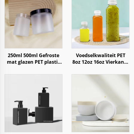
250ml 500ml Gefroste
Voedselkwaliteit PET
mat glazen PET plastic
8oz 12oz 16oz Vierkante
pot voor lichaamscrème
Plastic Fles voor
Sappen, Frisdrank,
Water, Koffie en
Yoghurt