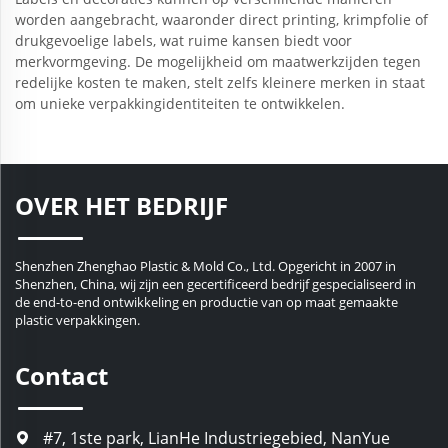
worden aangebracht, waaronder direct printing, krimpfolie of
drukgevoelige labels, wat ruime kansen biedt voor
merkvormgeving. De mogelijkheid om maatwerkzijden tegen
redelijke kosten te maken, stelt zelfs kleinere merken in staat
om unieke verpakkingidentiteiten te ontwikkelen.
OVER HET BEDRIJF
Shenzhen Zhenghao Plastic & Mold Co., Ltd. Opgericht in 2007 in
Shenzhen, China, wij zijn een gecertificeerd bedrijf gespecialiseerd in
de end-to-end ontwikkeling en productie van op maat gemaakte
plastic verpakkingen.
Contact
#7, 1ste park, LianHe Industriegebied, NanYue