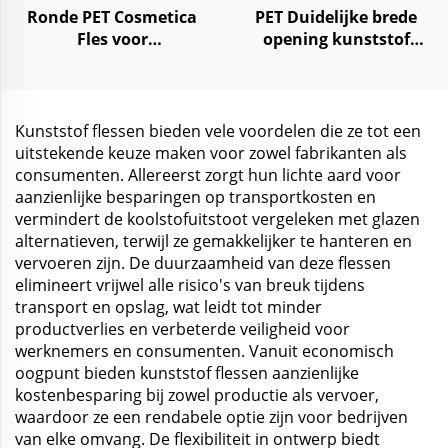
Ronde PET Cosmetica
PET Duidelijke brede
Fles voor
opening kunststof
Huidverzorging en
opslagpot 250ml 1000ml
Gezichtsreiniger 100 ml
voor voedsel snoep
240 ml
kruiden
Kunststof flessen bieden vele voordelen die ze tot een
uitstekende keuze maken voor zowel fabrikanten als
consumenten. Allereerst zorgt hun lichte aard voor
aanzienlijke besparingen op transportkosten en
vermindert de koolstofuitstoot vergeleken met glazen
alternatieven, terwijl ze gemakkelijker te hanteren en
vervoeren zijn. De duurzaamheid van deze flessen
elimineert vrijwel alle risico's van breuk tijdens
transport en opslag, wat leidt tot minder
productverlies en verbeterde veiligheid voor
werknemers en consumenten. Vanuit economisch
oogpunt bieden kunststof flessen aanzienlijke
kostenbesparing bij zowel productie als vervoer,
waardoor ze een rendabele optie zijn voor bedrijven
van elke omvang. De flexibiliteit in ontwerp biedt