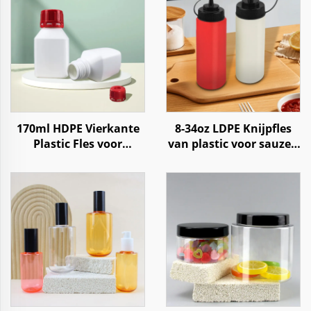
170ml HDPE Vierkante
8-34oz LDPE Knijpfles
Plastic Fles voor
van plastic voor sauzen
Reagentia, Chemische
zoals tomatenketchup
Vloeistoffen, Poeders
en hete chilisaus
opslag met kindveilige
dop