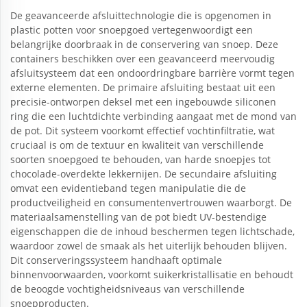
De geavanceerde afsluittechnologie die is opgenomen in
plastic potten voor snoepgoed vertegenwoordigt een
belangrijke doorbraak in de conservering van snoep. Deze
containers beschikken over een geavanceerd meervoudig
afsluitsysteem dat een ondoordringbare barrière vormt tegen
externe elementen. De primaire afsluiting bestaat uit een
precisie-ontworpen deksel met een ingebouwde siliconen
ring die een luchtdichte verbinding aangaat met de mond van
de pot. Dit systeem voorkomt effectief vochtinfiltratie, wat
cruciaal is om de textuur en kwaliteit van verschillende
soorten snoepgoed te behouden, van harde snoepjes tot
chocolade-overdekte lekkernijen. De secundaire afsluiting
omvat een evidentieband tegen manipulatie die de
productveiligheid en consumentenvertrouwen waarborgt. De
materiaalsamenstelling van de pot biedt UV-bestendige
eigenschappen die de inhoud beschermen tegen lichtschade,
waardoor zowel de smaak als het uiterlijk behouden blijven.
Dit conserveringssysteem handhaaft optimale
binnenvoorwaarden, voorkomt suikerkristallisatie en behoudt
de beoogde vochtigheidsniveaus van verschillende
snoepproducten.