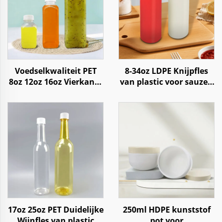
Voedselkwaliteit PET
8-34oz LDPE Knijpfles
8oz 12oz 16oz Vierkante
van plastic voor sauzen
Plastic Fles voor
zoals tomatenketchup
Sappen, Frisdrank,
en hete chilisaus
Water, Koffie en
Yoghurt
17oz 25oz PET Duidelijke
250ml HDPE kunststof
Wijnfles van plastic
pot voor