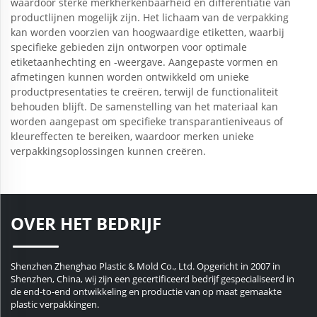
waardoor sterke merkherkenbaarheid en differentiatie van
productlijnen mogelijk zijn. Het lichaam van de verpakking
kan worden voorzien van hoogwaardige etiketten, waarbij
specifieke gebieden zijn ontworpen voor optimale
etiketaanhechting en -weergave. Aangepaste vormen en
afmetingen kunnen worden ontwikkeld om unieke
productpresentaties te creëren, terwijl de functionaliteit
behouden blijft. De samenstelling van het materiaal kan
worden aangepast om specifieke transparantieniveaus of
kleureffecten te bereiken, waardoor merken unieke
verpakkingsoplossingen kunnen creëren.
OVER HET BEDRIJF
Shenzhen Zhenghao Plastic & Mold Co., Ltd. Opgericht in 2007 in
Shenzhen, China, wij zijn een gecertificeerd bedrijf gespecialiseerd in
de end-to-end ontwikkeling en productie van op maat gemaakte
plastic verpakkingen.