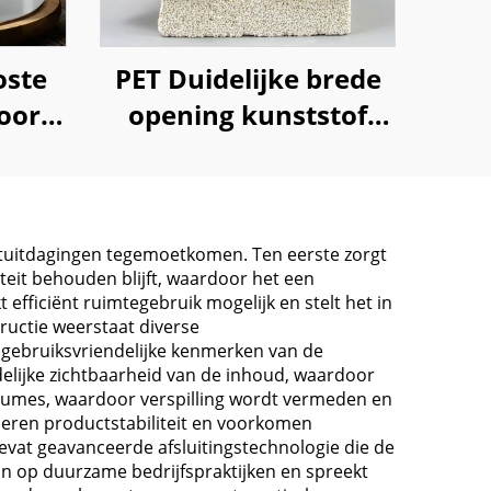
oste
PET Duidelijke brede
oor
opening kunststof
CBD
opslagpot 250ml
ent
1000ml voor voedsel
snoep kruiden
rtuitdagingen tegemoetkomen. Ten eerste zorgt
iteit behouden blijft, waardoor het een
fficiënt ruimtegebruik mogelijk en stelt het in
uctie weerstaat diverse
ebruiksvriendelijke kenmerken van de
elijke zichtbaarheid van de inhoud, waardoor
volumes, waardoor verspilling wordt vermeden en
eren productstabiliteit en voorkomen
evat geavanceerde afsluitingstechnologie die de
an op duurzame bedrijfspraktijken en spreekt