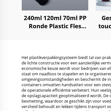
240ml 120ml 70ml PP
Ges
Ronde Plastic Fles
touc
voor Tabletten,
500m
Medicijnen en Pillen
opslag
Het plastikverpakkingsysteem biedt tal van pr
de lichte constructie voor een aanzienlijke verm
economische keuze wordt voor bedrijven van elk
staat om naadloos te stapelen en te organiser
omgevingsomstandigheden en beschermt de inh
containers omvatten handvatten voor een stevi
de operationele efficiëntie verbetert. Hun veel
de opslagcapaciteit geoptimaliseerd wordt. D
besmetting, waardoor ze geschikt zijn voor voe
versheid behoudt en lekken tijdens transport v