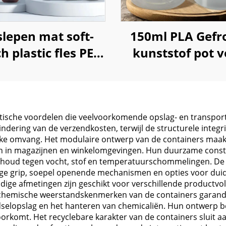
lepen mat soft-
150ml PLA Gefr
h plastic fles PET
kunststof pot v
l shampoo lotion
opslag verse 
pomp
hemep supplem
aktische voordelen die veelvoorkomende opslag- en transpo
indering van de verzendkosten, terwijl de structurele integr
e omvang. Het modulaire ontwerp van de containers maakt e
en in magazijnen en winkelomgevingen. Hun duurzame constr
oud tegen vocht, stof en temperatuurschommelingen. De g
ge grip, soepel openende mechanismen en opties voor duid
zijdige afmetingen zijn geschikt voor verschillende product
e chemische weerstandskenmerken van de containers garand
dselopslag en het hanteren van chemicaliën. Hun ontwerp b
oorkomt. Het recyclebare karakter van de containers sluit a