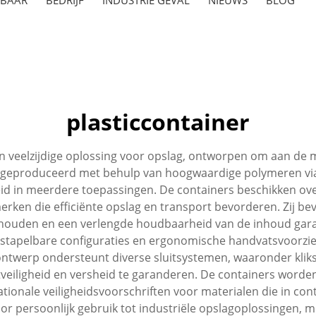
plasticcontainer
n veelzijdige oplossing voor opslag, ontworpen om aan de 
n geproduceerd met behulp van hoogwaardige polymeren via
 in meerdere toepassingen. De containers beschikken ove
en die efficiënte opslag en transport bevorderen. Zij beva
behouden en een verlengde houdbaarheid van de inhoud gara
 stapelbare configuraties en ergonomische handvatsvoorzie
ntwerp ondersteunt diverse sluitsystemen, waaronder klik
tveiligheid en versheid te garanderen. De containers worde
ionale veiligheidsvoorschriften voor materialen die in co
oor persoonlijk gebruik tot industriële opslagoplossingen, m