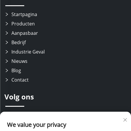
Startpagina
Producten
Aanpasbaar
Bedrijf
Industrie Geval
Nieuws
Blog
Contact
Volg ons
Wij beschikken over een ervaren R&D-team met moderne
productielijnen, ondersteund door ervaren verkoop- en
We value your privacy
klantenservice medewerkers. Met onze technische expertise en
concurrerende prijzen bieden wij uitgebreide ondersteuning voor