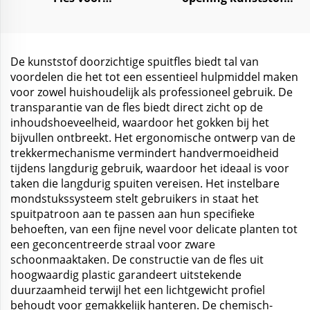
Huidverzorging en
opslagpot 250ml 1000ml
Gezichtsreiniger 100 ml
voor voedsel snoep
240 ml
kruiden
De kunststof doorzichtige spuitfles biedt tal van
voordelen die het tot een essentieel hulpmiddel maken
voor zowel huishoudelijk als professioneel gebruik. De
transparantie van de fles biedt direct zicht op de
inhoudshoeveelheid, waardoor het gokken bij het
bijvullen ontbreekt. Het ergonomische ontwerp van de
trekkermechanisme vermindert handvermoeidheid
tijdens langdurig gebruik, waardoor het ideaal is voor
taken die langdurig spuiten vereisen. Het instelbare
mondstukssysteem stelt gebruikers in staat het
spuitpatroon aan te passen aan hun specifieke
behoeften, van een fijne nevel voor delicate planten tot
een geconcentreerde straal voor zware
schoonmaaktaken. De constructie van de fles uit
hoogwaardig plastic garandeert uitstekende
duurzaamheid terwijl het een lichtgewicht profiel
behoudt voor gemakkelijk hanteren. De chemisch-