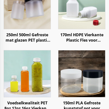
250ml 500ml Gefroste
170ml HDPE Vierkante
mat glazen PET plastic
Plastic Fles voor
pot voor lichaamscrème
Reagentia, Chemische
Vloeistoffen, Poeders
opslag met kindveilige
dop
Voedselkwaliteit PET
150ml PLA Gefroste
8oz 12oz 16oz Vierkante
kunststof pot voor