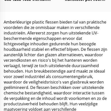
Plastic Fles voor
opslag verse CBD hemep
Sappen, Frisdrank,
supplement
Water, Koffie en
Yoghurt
Amberkleurige plastic flessen bieden tal van praktische
voordelen die ze onmisbaar maken in verschillende
industrieën. Allereerst zorgen hun uitstekende UV-
beschermende eigenschappen ervoor dat
lichtgevoelige inhouden gedurende hun beoogde
houdbaarheid stabiel en effectief blijven. De flessen zijn
aanzienlijk lichter dan glazen alternatieven, waardoor
verzendkosten en risico's bij het hanteren worden
verlaagd, terwijl ze toch uitstekende duurzaamheid
behouden. Hun breukbestendige aard maakt ze ideaal
voor zowel industriëel als consumentengebruik,
waardoor de veiligheidsrisico's van glasbreuk worden
geëlimineerd. De flessen beschikken over uitstekende
chemische bestandigheid, waardoor interactie tussen
de verpakking en de inhoud wordt voorkomen en zo de
productzuiverheid behouden blijft. Hun veelzijdige
maatvoering voldoet aan verschillende