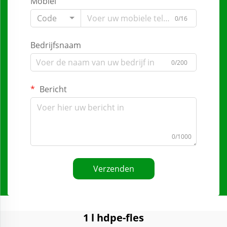
Mobiel
Code
0/16
Bedrijfsnaam
0/200
Bericht
0/1000
Verzenden
1 l hdpe-fles