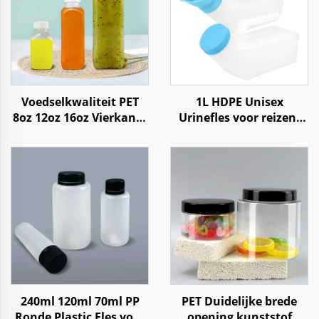
Voedselkwaliteit PET
1L HDPE Unisex
8oz 12oz 16oz Vierkante
Urinefles voor reizen,
Plastic Fles voor
auto, huishouden en
Sappen, Frisdrank,
zorginstellingen
Water, Koffie en
Yoghurt
240ml 120ml 70ml PP
PET Duidelijke brede
Ronde Plastic Fles voor
opening kunststof