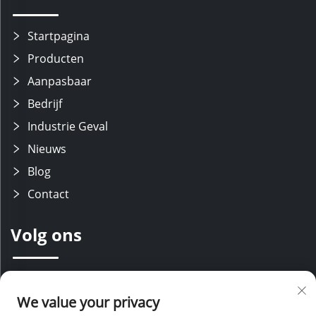
Startpagina
Producten
Aanpasbaar
Bedrijf
Industrie Geval
Nieuws
Blog
Contact
Volg ons
Wij beschikken over een ervaren R&D-team met moderne
productielijnen, ondersteund door ervaren verkoop- en
We value your privacy
klantenservice medewerkers. Met onze technische expertise en
concurrerende prijzen bieden wij uitgebreide ondersteuning voor