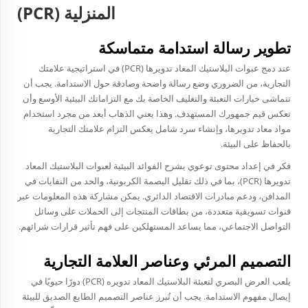
المنزلية (PCR)
تطوير رسالة استدامة متماسكة
عند دمج عبوات البلاستيك المعاد تدويرها (PCR) في استراتيجية علامتك
التجارية، من الضروري وضع رسالة واضحة وصادقة حول الاستدامة. يجب أن
تتماشى خيارات التعبئة والتغليف الخاصة بك مع التزاماتك البيئية الأوسع وأن
تعكس قيم جمهورك المستهدف. وهذا يعني الذهاب أبعد من مجرد استخدام
مواد معاد تدويرها، وإنشاء سرد شامل يعكس التزام علامتك التجارية
بالحفاظ على البيئة.
فكر في إعداد محتوى توعوي يشرح الفوائد البيئية لعبوات البلاستيك المعاد
تدويرها (PCR)، بما في ذلك تقليل البصمة الكربونية، والحد من النفايات في
المدافن، ودعم مبادرات الاقتصاد الدائري. يمكن مشاركة هذه المعلومات عبر
قنوات تسويقية متعددة، من بطاقات المنتجات إلى الحملات على وسائل
التواصل الاجتماعي، مما يساعد المستهلكين على فهم تأثير قرارات شرائهم.
التصميم المرئي وعناصر العلامة التجارية
يلعب العرض البصري لتعبئة البلاستيك المعاد تدويره (PCR) دورًا حيويًا في
إيصال مفهوم الاستدامة. يجب أن تُبرز عناصر التصميم الطابع الصديق للبيئة