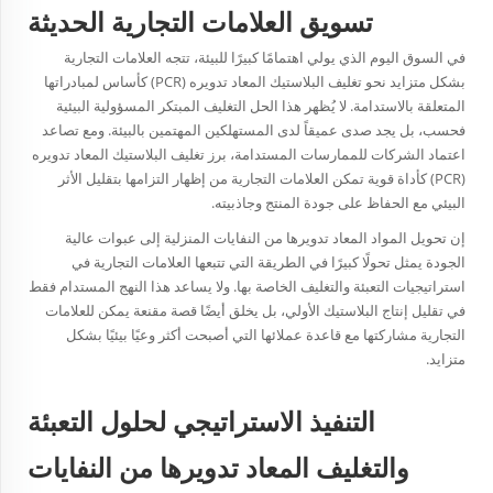
تسويق العلامات التجارية الحديثة
في السوق اليوم الذي يولي اهتمامًا كبيرًا للبيئة، تتجه العلامات التجارية
بشكل متزايد نحو
تغليف البلاستيك المعاد تدويره (PCR)
كأساس لمبادراتها
المتعلقة بالاستدامة. لا يُظهر هذا الحل التغليف المبتكر المسؤولية البيئية
فحسب، بل يجد صدى عميقاً لدى المستهلكين المهتمين بالبيئة. ومع تصاعد
اعتماد الشركات للممارسات المستدامة، برز تغليف البلاستيك المعاد تدويره
(PCR) كأداة قوية تمكن العلامات التجارية من إظهار التزامها بتقليل الأثر
البيئي مع الحفاظ على جودة المنتج وجاذبيته.
إن تحويل المواد المعاد تدويرها من النفايات المنزلية إلى عبوات عالية
الجودة يمثل تحولًا كبيرًا في الطريقة التي تتبعها العلامات التجارية في
استراتيجيات التعبئة والتغليف الخاصة بها. ولا يساعد هذا النهج المستدام فقط
في تقليل إنتاج البلاستيك الأولي، بل يخلق أيضًا قصة مقنعة يمكن للعلامات
التجارية مشاركتها مع قاعدة عملائها التي أصبحت أكثر وعيًا بيئيًا بشكل
متزايد.
التنفيذ الاستراتيجي لحلول التعبئة
والتغليف المعاد تدويرها من النفايات