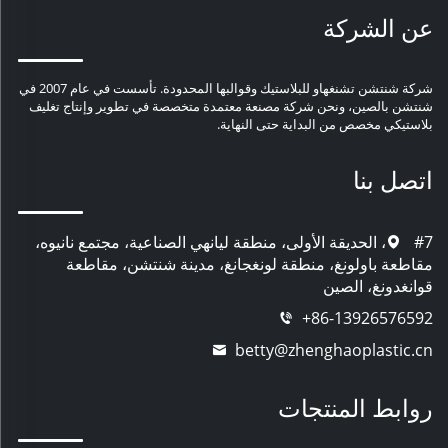
عن الشركة
شركة شنتشن تشنغهاو للبلاستيك وقوالبها المحدودة. تأسست في عام 2007 في
شنتشن بالصين، ونحن شركة مصنعة معتمدة متخصصة في تطوير وإنتاج تغليف
بلاستيكي مخصص من البداية حتى النهاية.
اتصل بنا
#7، الحديقة الأولى، منطقة ليانهي الصناعية، مجتمع نانيوه،
مقاطعة باولونغ، منطقة لونغجانغ، مدينة شنتشن، مقاطعة
قوانغدونغ، الصين
+86-13926576592
betty@zhenghaoplastic.cn
روابط المنتجات