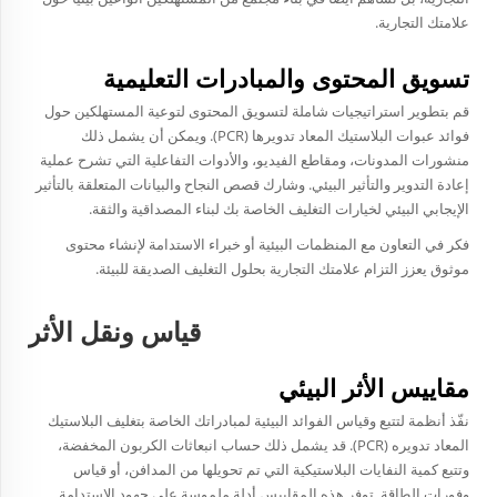
علامتك التجارية.
تسويق المحتوى والمبادرات التعليمية
قم بتطوير استراتيجيات شاملة لتسويق المحتوى لتوعية المستهلكين حول
فوائد عبوات البلاستيك المعاد تدويرها (PCR). ويمكن أن يشمل ذلك
منشورات المدونات، ومقاطع الفيديو، والأدوات التفاعلية التي تشرح عملية
إعادة التدوير والتأثير البيئي. وشارك قصص النجاح والبيانات المتعلقة بالتأثير
الإيجابي البيئي لخيارات التغليف الخاصة بك لبناء المصداقية والثقة.
فكر في التعاون مع المنظمات البيئية أو خبراء الاستدامة لإنشاء محتوى
موثوق يعزز التزام علامتك التجارية بحلول التغليف الصديقة للبيئة.
قياس ونقل الأثر
مقاييس الأثر البيئي
نفّذ أنظمة لتتبع وقياس الفوائد البيئية لمبادراتك الخاصة بتغليف البلاستيك
المعاد تدويره (PCR). قد يشمل ذلك حساب انبعاثات الكربون المخفضة،
وتتبع كمية النفايات البلاستيكية التي تم تحويلها من المدافن، أو قياس
وفورات الطاقة. توفر هذه المقاييس أدلة ملموسة على جهود الاستدامة