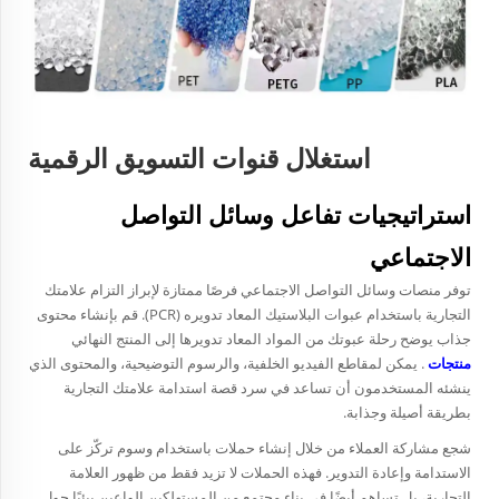
استغلال قنوات التسويق الرقمية
استراتيجيات تفاعل وسائل التواصل
الاجتماعي
توفر منصات وسائل التواصل الاجتماعي فرصًا ممتازة لإبراز التزام علامتك
التجارية باستخدام عبوات البلاستيك المعاد تدويره (PCR). قم بإنشاء محتوى
جذاب يوضح رحلة عبوتك من المواد المعاد تدويرها إلى المنتج النهائي
منتجات
. يمكن لمقاطع الفيديو الخلفية، والرسوم التوضيحية، والمحتوى الذي
ينشئه المستخدمون أن تساعد في سرد قصة استدامة علامتك التجارية
بطريقة أصيلة وجذابة.
شجع مشاركة العملاء من خلال إنشاء حملات باستخدام وسوم تركّز على
الاستدامة وإعادة التدوير. فهذه الحملات لا تزيد فقط من ظهور العلامة
التجارية، بل تساهم أيضًا في بناء مجتمع من المستهلكين الواعين بيئيًا حول