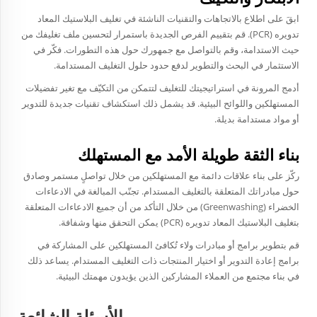
ابقَ على اطلاع بالاتجاهات والتقنيات الناشئة في تغليف البلاستيك المعاد
تدويره (PCR). قم بتقييم الفرص الجديدة باستمرار لتحسين ملف تغليفك من
حيث الاستدامة، وقم بالتواصل مع جمهورك حول هذه التطورات. فكّر في
الاستثمار في البحث والتطوير لدفع حدود حلول التغليف المستدامة.
أدمج المرونة في استراتيجيتك للتغليف لتتمكن من التكيّف مع تغير تفضيلات
المستهلكين واللوائح البيئية. قد يشمل ذلك استكشاف تقنيات جديدة للتدوير
أو مواد مستدامة بديلة.
بناء الثقة طويلة الأمد مع المستهلك
ركّز على بناء علاقات دائمة مع المستهلكين من خلال تواصلٍ مستمر وصادق
حول مبادراتك المتعلقة بالتغليف المستدام. تجنّب المبالغة في الادعاءات
الخضراء (Greenwashing) من خلال التأكد من أن جميع الادعاءات المتعلقة
بتغليف البلاستيك المعاد تدويره (PCR) يمكن التحقق منها وشفافة.
قم بتطوير برامج أو مبادرات ولاء تُكافئ المستهلكين على المشاركة في
برامج إعادة التدوير أو اختيار المنتجات ذات التغليف المستدام. يساعد ذلك
في بناء مجتمع من العملاء المشاركين الذين يؤيدون مهمتك البيئية.
الأسئلة الشائعة