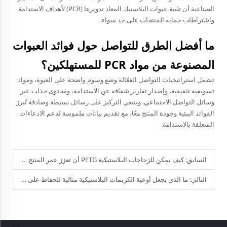
الصناعية أن تلبية عبوات البلاستيك المعاد تدويرها (PCR) لأهداف الاستدامة
واشتراطات حماية المنتجات على حد سواء.
ما أفضل الطرق للتواصل حول فوائد العبوات
المصنوعة من مواد PCR للمستهلكين؟
تشمل استراتيجيات التواصل الفعّالة وضع وسوم واضحة على العبوة، ومواد
تسويقية تثقيفية، وإصدار تقارير شفافة عن الاستدامة، ومحتوى جذاب عبر
وسائل التواصل الاجتماعي. وينبغي التركيز على رسائل بسيطة وصادقة تُبرز
الفوائد البيئية وجودة المنتج معًا، مع تقديم بيانات ملموسة لدعم الادعاءات
المتعلقة بالاستدامة.
السابق:
كيف يمكن للزجاجات البلاستيكية PETG أن تعزز عمر المنتج الافتراضي وسلامته؟
التالي:
ما الذي يجعل أوعية الكريمات البلاستيكية مثالية للحفاظ على منتجات العناية بالبشرة؟