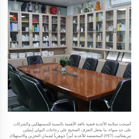
أصبحت سلامة الأغذية قضية بالغة الأهمية بالنسبة للمستهلكين والشركات
على حد سواء، ما يجعل التعرف الصحيح على زجاجات البولي إيثيلين
تيريفثاليت (PET) المخصصة للأغذية أمراً جوهرياً لضمان التخزين والاستهلاك