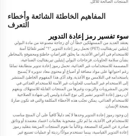
المنتجات الصالحة للأكل.
المفاهيم الخاطئة الشائعة وأخطاء
التعرف
سوء تفسير رمز إعادة التدوير
يعتقد العديد من المستهلكين خطأً أن أي زجاجة مصنوعة من مادة البولي
إيثيلين تيريفثاليت (PET) تحمل رمز إعادة التدوير "1" تُعتبر تلقائيًا آمنة
للاستخدام في أغراض الأغذية، ما يخلق افتراضاتٍ خاطئةٍ ومحفوفةٍ بالمخاطر
بشأن سلامة الحاويات. فزجاجات البولي إيثيلين تيريفثاليت الصناعية،
المصممة للاستخدامات غير الغذائية، تحمل رموز إعادة تدوير متطابقة تمامًا
رغم احتوائها على مواد مضافة أو أصباغ أو محتوى معاد تدويره لا يُسمح
باستخدامه في التلامس مع الأغذية. وقد أدّى هذا المفهوم الخاطئ المنتشر
إلى الاستخدام غير المناسب للحاويات غير الآمنة للاستخدام الغذائي في
تخزين المشروبات والزيوت وغيرها من المنتجات القابلة للاستهلاك. وبفهم
أن رموز إعادة التدوير تشير إلى نوع المادة وليس إلى شهادة الصلاحية
للاستخدام الغذائي، يمكن تجنّب هذه الأخطاء المكلفة والتي قد تكون ضارةً
بصحة الإنسان.
إن وجود رموز إعادة التدوير وحدها لا يُعد دليلاً كافياً على أن المنتج مناسب
للاستخدام في الأغذية، ما لم تكن مصحوبة بعلامات اعتماد معتمدة أو وثائق
صادرة عن الشركة المصنعة. وغالباً ما تقوم المنتجات المزيفة بتقليد رموز
إعادة التدوير القياسية، بينما تستخدم موادًّا رديئة أو عمليات تصنيع غير