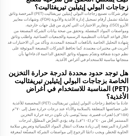
زجاجات البولي إيثيلين تيريفثاليت؟
توفر شركات تصنيع زجاجات البولي إيثيلين تيريفثاليت (PET) المرخصة وثائق
شاملة تشمل أرقام تسجيل إدارة الأغذية والأدوية (FDA)، وشهادات معايير
الأيزو (ISO)، وتقارير الاختبارات التي تُجرى من قِبل جهات خارجية،
ومواصفات المواد المفصلة. وتحقق من صحة بيانات الشركة المصنعة من
خلال قواعد البيانات التنظيمية الرسمية والجمعيات الصناعية. واطلب وثائق
شهادة التحليل الخاصة بالدُفعات المنتجة المحددة، وتأكد من أن الاختبارات قد
أُجريت في مختبرات معتمدة. كما تحافظ الشركات المصنعة الموثوقة على
نظم جودة شفافة وتقدّم بسهولة وثائق التحقق الداعمة لادعاءاتها بأن
منتجاتها مناسبة للاستخدام في أغراض الأغذية.
هل توجد حدود محددة لدرجة حرارة التخزين
الخاصة بزجاجات البولي إيثيلين تيريفثاليت
(PET) المناسبة للاستخدام في أغراض
الأغذية؟
عادةً ما تحافظ زجاجات البولي إيثيلين تيريفثاليت (PET) المخصصة للأغذية
على خصائصها المتعلقة بالسلامة والأداء عند درجات حرارة تصل إلى ٧٠°م
(١٥٨°ف) لفترات قصيرة، بينما يُوصى بأن تكون درجة حرارة التخزين
المستمر أقل من ٤٠°م (١٠٤°ف). وقد يؤدي التعرُّض المطوَّل لدرجات
الحرارة المرتفعة إلى زيادة معدلات انتقال المواد الكيميائية وتعريض سلامة
الحاوية للخطر. ويجب دائمًا الرجوع إلى مواصفات الشركة المصنِّعة لمعرفة