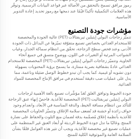
رموز مرافق تسمح بالتحقق من الأصالة عبر قواعد البيانات الرسمية. وتوفّر
هذه العلامات التكميلية تأكيدًا قيّمًا عند دمجها مع رموز تحديد إعادة التدوير
الأساسية.
مؤشرات جودة التصنيع
تتميّز زجاجات البولي إيثيلين تيريفثالات (PET) عالية الجودة والمخصصة
للاستخدام الغذائي بخصائص تصنيع متفوّقة تميّزها عن البدائل ذات الجودة
الأدنى. وعند فحص سطح الزجاجة، تحقّق من انتظام سماكة الجدار، وغياب
الشوائب المرئية أو التغيرات في اللون، ووضوحٍ متسقٍ في جميع أنحاء
الحاوية. وتتميّز زجاجات البولي إيثيلين تيريفثالات (PET) المخصصة للاستخدام
الغذائي عادةً بشفافية بصرية ممتازة، ما يسمح برؤية المحتويات بسهولة
دون تشويه أو غيمية. كما يجب أن تبدو خطوط الوصل ضئيلة وناعمة، مما
يدل على عمليات صب دقيقة تُستخدم في مرافق الإنتاج المخصصة للمواد
الغذائية.
جودة الخيوط وتوافق الغلق تُعَدّ مؤشِّرات تصنيعٍ بالغة الأهمية لزجاجات
البولي إيثيلين تيريفثاليت (PET) المخصصة للأغذية. فاحصْ إنهاء عنق الزجاجة
للتأكد من انتظام مسافة الخيط، والدقة المناسبة في الأبعاد، وانعدام وجود
حواف زائدة أو خشنة قد تُضعف سلامة الإغلاق. وتتميَّز الحاويات المخصصة
للأغذية بأنظمة إغلاق مُصمَّمة بدقة لضمان منع التلوث والحفاظ على نضارة
المنتج. وغالبًا ما تدل جودة الخيوط الرديئة أو أبعاد العنق غير المنتظمة على
عمليات تصنيع غير مخصصة للأغذية، ويجب أن تثير هذه العوامل قلقًا بشأن
السلامة العامة والموثوقية الكلية للمنتج.