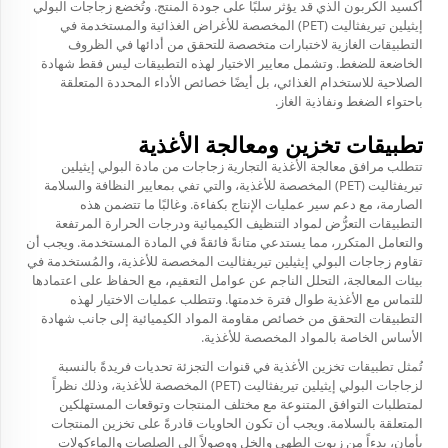
أكسيد الكربون الذي قد يؤثر سلبًا على جودة المنتج. وتُخضع زجاجات البولي
إيثيلين تيريفثاليت (PET) المخصصة للأغراض الغذائية والمستخدمة في
التطبيقات الغازية لاختبارات متخصصة للتحقق من أدائها في الظروف
الخاضعة للضغط. وتشمل معايير الاختيار لهذه التطبيقات ليس فقط شهادة
الصلاحية للاستخدام الغذائي، بل أيضًا خصائص الأداء المحددة المتعلقة
باحتواء الضغط ونفاذية الغاز.
تطبيقات تخزين ومعالجة الأغذية
تتطلب مرافق معالجة الأغذية التجارية زجاجات من مادة البولي إيثيلين
تيريفثاليت (PET) المخصصة للأغذية، والتي تفي بمعايير النظافة والسلامة
الصارمة، مع دعم سير عمليات الإنتاج بكفاءة. وغالبًا ما تتضمن هذه
التطبيقات التعرُّض لمواد التنظيف الكيميائية ودرجات الحرارة المرتفعة
والتعامل المتكرر، مما يستدعي متانةً فائقةً في المادة المستخدمة. ويجب أن
تقاوم زجاجات البولي إيثيلين تيريفثاليت المخصصة للأغذية، والمُستخدمة في
بيئات المعالجة، التحلل الناجم عن عوامل التعقيم، مع الحفاظ على اعتمادها
للتماس مع الأغذية طوال فترة خدمتها. وتتطلب عمليات الاختيار لهذه
التطبيقات التحقق من خصائص مقاومة المواد الكيميائية إلى جانب شهادة
الأساس الخاصة بالمواد المخصصة للأغذية.
تُمثل تطبيقات تخزين الأغذية في قنوات التجزئة تحديات فريدةً بالنسبة
لزجاجات البولي إيثيلين تيريفثاليت (PET) المخصصة للأغذية، وذلك نظراً
لمتطلبات التوافق المتنوعة مع مختلف المنتجات وتوقعات المستهلكين
المتعلقة بالسلامة. ويجب أن تكون الحاويات قادرةً على تخزين المنتجات
بأمان، بدءاً من زيوت الطهي والخل ووصولاً إلى الصلصات والماءكولات