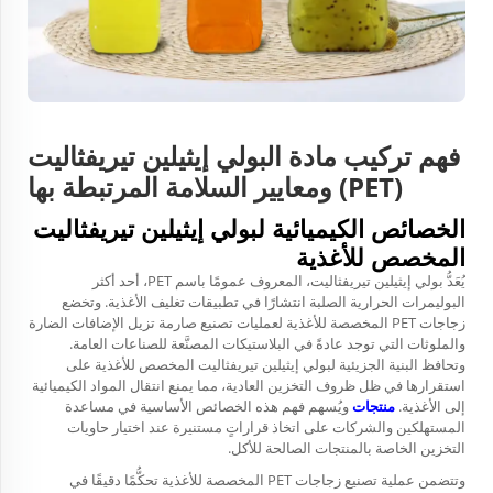
فهم تركيب مادة البولي إيثيلين تيريفثاليت
(PET) ومعايير السلامة المرتبطة بها
الخصائص الكيميائية لبولي إيثيلين تيريفثاليت
المخصص للأغذية
يُعَدُّ بولي إيثيلين تيريفثاليت، المعروف عمومًا باسم PET، أحد أكثر
البوليمرات الحرارية الصلبة انتشارًا في تطبيقات تغليف الأغذية. وتخضع
زجاجات PET المخصصة للأغذية لعمليات تصنيع صارمة تزيل الإضافات الضارة
والملوثات التي توجد عادةً في البلاستيكات المصنَّعة للصناعات العامة.
وتحافظ البنية الجزيئية لبولي إيثيلين تيريفثاليت المخصص للأغذية على
استقرارها في ظل ظروف التخزين العادية، مما يمنع انتقال المواد الكيميائية
إلى الأغذية.
منتجات
ويُسهم فهم هذه الخصائص الأساسية في مساعدة
المستهلكين والشركات على اتخاذ قراراتٍ مستنيرة عند اختيار حاويات
التخزين الخاصة بالمنتجات الصالحة للأكل.
وتتضمن عملية تصنيع زجاجات PET المخصصة للأغذية تحكُّمًا دقيقًا في