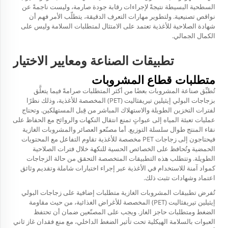
السطحية البسيطة نتيجةً لإجراءات رقابة جودة صارمة، وليست ناجمةً عن
نواقص تصنيعية. ولتطوير مهارات التعرف الدقيقة، يتطلّب الأمر فهم أن
شهادة الصلاحية للأغذية تعتمد على الامتثال لمتطلبات السلامة وليس على
الكمال الجمالي.
تطبيقات الصناعة ومعايير الاختيار
متطلبات قطاع المشروبات
تُطبِّق صناعة المشروبات بعضًا من أكثر المتطلبات صرامةً فيما يتعلَّق
بزجاجات البولي إيثيلين تيريفثاليت (PET) المخصصة للأغذية، وذلك نظرًا
لفترات التخزين الطويلة والاستهلاك المباشر من قِبل المستهلكين. وتحتاج
عمليات تعبئة المياه إلى عبواتٍ تمنع انتقال النكهات والروائح مع الحفاظ على
نقاء المنتج طوال سلسلة التوزيع. أما مصنّعو العصائر والمشروبات الغازية
فيحتاجون إلى زجاجات PET مخصصة للأغذية تقاوم التفاعل مع المحتويات
الحمضية وتُحافظ على الخصائص الحسية للنكهة خلال فترات الصلاحية
الطويلة. وتتطلب هذه التطبيقات المتخصصة التحقق من حالة الزجاجات
كمواد آمنة للاستخدام في الأغذية عبر إجراء اختبارات شاملة وتقديم وثائق
اعتماد وشهادات تثبت ذلك.
تُفرض تطبيقات المشروبات الغازية متطلبات إضافية على زجاجات البولي
إيثيلين تيريفثاليت (PET) المخصصة للأغراض الغذائية، من حيث مقاومة
الضغط ومتطلبات حاجز الغاز. ويجب على المصنّعين ضمان أن تحتفظ
العبوات بالسلامة الهيكلية تحت تأثير الضغط الداخلي، مع منع فقدان غاز ثاني