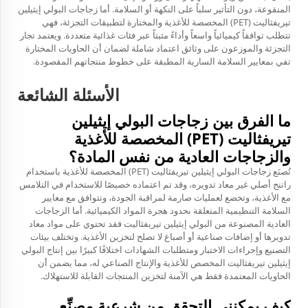
المنقوعة، دون التأثير سلباً على النكهة أو السلامة. أما زجاجات البولي إيثيلين
تيريفثاليت (PET) المخصصة للأغذية والمختارة لتطبيقات التجزئة، فهي
تتطلب توافقاً كيميائياً واسعاً وأداءً مثبتاً عبر فئات غذائية متعددة. ويعتمد تجار
التجزئة والموزعون على وثائق اعتماد شاملة لضمان أن الحاويات المختارة
تفي بمعايير السلامة السارية المطبقة على خطوط منتجاتهم المقصودة.
الأسئلة الشائعة
ما الفرق بين زجاجات البولي إيثيلين
تيريفثاليت (PET) المخصصة للأغذية
والزجاجات العادية من نفس المادة؟
تُصنَع زجاجات البولي إيثيلين تيريفثاليت (PET) المخصصة للأغذية باستخدام
راتنج أصلي غير معاد تدويره، وقد تم اعتماده خصيصًا للاستخدام في التلامس
مع الأغذية، وتخضع لعمليات صارمة لمراقبة الجودة، وتتوافق مع معايير
السلامة التنظيمية المتعلقة بحدود هجرة المواد الكيميائية. أما الزجاجات
العادية المصنوعة من البولي إيثيلين تيريفثاليت فقد تحتوي على مواد معاد
تدويرها أو إضافات صناعية أو أصباغ لا تصلح لتخزين الأغذية. وتختلف بيئات
التصنيع وإجراءات الاختبار ومتطلبات الشهادات اختلافًا كبيرًا بين إنتاج البولي
إيثيلين تيريفثاليت المخصص للأغذية والإنتاج الصناعي له، مما يضمن أن
الحاويات المعتمدة فقط هي الآمنة لتخزين المنتجات القابلة للاستهلاك.
كيف يمكنني التحقق من شرعية مصنِّع