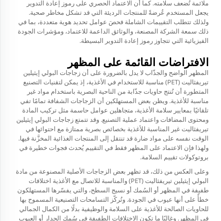
ملائمة تُضعف سلامته. كما أن الاعتماد الحصري على رموز إعادة التدوير
يجعل المستخدم عُرضةً للمنتجات الرديئة التي قد تشكل مخاطر صحية.
ولذلك تتطلب التقييمات الشاملة فحصَ عوامل تحديد هوية متعددة، بما في
ذلك سمعة الشركة المصنعة، والوثائق الداعمة للاعتماد، ومؤشرات الجودة
الفيزيائية التي تتجاوز رموز إعادة التدوير البسيطة.
الافتراضات القائمة على المظهر
المظهر الواضح والجذّاب لا يدل بالضرورة على أن زجاجات البولي إيثيلين
تيريفثاليت (PET) مناسبة للاستخدام في الأغذية، إذ يمكن لتقنيات التصنيع
المتطورة أن تُنتج حاويات جذّابة من الناحية البصرية باستخدام مواد غير
مناسبة للأغذية. ويظن بعض المستهلكين أن الزجاجات الشفافة تمامًا تفي
تلقائيًا بمعايير سلامة الأغذية، متجاهلين عوامل حاسمة مثل تركيب المادة
ومحتوى المضافات واعتماد عملية التصنيع. وقد تتمتع زجاجات البولي إيثيلين
تيريفثاليت غير المناسبة للأغذية بخصائص بصرية ممتازة مع احتوائها في
الوقت نفسه على مواد ضارة قد تنتقل إلى المنتجات الغذائية المخزَّنة فيها.
ولهذا فإن الاعتماد على المظهر فقط في التقييم يُحدث فجوات خطيرة في
بروتوكولات تقييم السلامة.
وعلى العكس من ذلك، قد تظهر بعض الزجاجات الأصلية المصنوعة من مادة
البولي إيثيلين تيريفثاليت (PET) والمناسبة للاتصال مع الأغذية اختلافات
طفيفة في المظهر أو السُمك أو نسيج السطح، والتي يفسّرها المستهلكون
خطأً على أنها عيوب في الجودة. وتُركّز التسامحات التصنيعية المسموح بها
للحاويات الصالحة للأغذية على السلامة والوظيفية بدلًا من الكمال الجمالي
في المظهر. وغالبًا ما تكون الاختلافات الطفيفة في سُمك الجدار أو العيوب