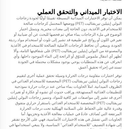
الاختبار الميداني والتحقق العملي
يمكن أن توفر الاختبارات الميدانية البسيطة تقييمًا أوليًّا لجودة زجاجات
البولي إيثيلين تيريفثاليت (PET) ووضعها المحتمل كزجاجات صالحة
للاستخدام في الأغذية، دون الحاجة إلى معدات مخبرية. ويتمثل اختبار
الوضوح في ملء الزجاجات بماء صافٍ ثم فحصها للبحث عن أي ضبابية أو
تغير في اللون أو روائح غير طبيعية قد تشير إلى تلوث أو استخدام مواد رديئة
الجودة. وينبغي أن تحافظ الزجاجات الأصلية الصالحة للاستخدام في الأغذية
والمصنوعة من البولي إيثيلين تيريفثاليت (PET) على شفافيتها التامة، وألا
تُظهر أي انتقال ملموس للتذوّق أو الرائحة إلى الماء الموجود داخلها. وأي
انحراف عن هذه المتطلبات يوحي بوجود مشكلات محتملة في الجودة
تستدعي إجراء تحقيقٍ أعمق.
توفر اختبارات مقاومة درجات الحرارة وسيلة تحقق عملية أخرى لتقييم
زجاجات البولي إيثيلين تيريفثاليت (PET) المخصصة للاستخدام الغذائي في
الظروف الميدانية. املأ الحاويات بماء ساخن عند درجات حرارة نموذجية
للتطبيقات الغذائية المستهدفة، وراقب حدوث أي تشوه أو عكارة أو تغيرات
أخرى قد تشير إلى مواصفات غير كافية للمواد. وتتميز زجاجات البولي إيثيلين
تيريفثاليت (PET) المخصصة للاستخدام الغذائي باستقرار حراري متفوق
وقدرة عالية على الحفاظ على السلامة الهيكلية تحت درجات الحرارة
المرتفعة التي تُصادَف عادةً في عمليات معالجة الأغذية وتخزينها. أما
الحاويات التي تفشل في هذه الاختبارات الأساسية، فهي على الأرجح تفتقر
إلى شهادة التصنيف "للاستخدام الغذائي" المناسبة، ولا ينبغي استخدامها في