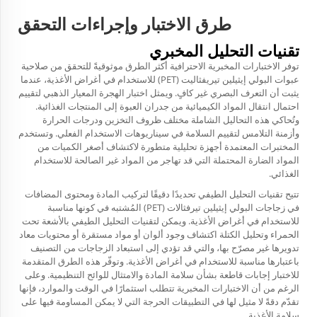
طرق الاختبار وإجراءات التحقق
تقنيات التحليل المخبري
توفر الاختبارات المخبرية الاحترافية أكثر الطرق موثوقيةً للتحقق من صلاحية
عبوات البولي إيثيلين تيريفثاليت (PET) للاستخدام في أغراض الأغذية، عندما
يثبت أن التعرف البصري غير كافٍ. ويمثل اختبار الهجرة المعيار الذهبي لتقييم
احتمال انتقال المواد الكيميائية من جدران العبوة إلى المنتجات الغذائية.
وتُحاكي هذه التحاليل الشاملة مختلف ظروف التخزين ودرجات الحرارة
وأزمنة التلامس لتقييم السلامة في سيناريوهات الاستخدام الفعلي. وتستخدم
المختبرات المعتمدة أجهزة تحليلية متطورة لاكتشاف أصغر الكميات من
المواد الضارة المحتملة التي قد تهاجر من المواد غير الصالحة للاستخدام
الغذائي.
تتيح تقنيات التحليل الطيفي تحديدًا دقيقًا لتركيب المادة ومحتوى المضافات
في زجاجات البولي إيثيلين تيرفثالات (PET) المُشتبه في كونها مناسبة
للاستخدام في أغراض الأغذية. ويمكن لتقنيات التحليل الطيفي بالأشعة تحت
الحمراء وتحليل الكتلة اكتشاف وجود ألوان أو مواد مستقرة أو محتويات معاد
تدويرها غير مصرّح بها، والتي قد تؤدي إلى استبعاد الزجاجات من التصنيف
باعتبارها مناسبة للاستخدام في أغراض الأغذية. وتوفّر هذه الطرق المتقدمة
للاختبار إجابات قاطعة بشأن سلامة المادة والامتثال للوائح التنظيمية. وعلى
الرغم من أن الاختبارات المخبرية تتطلب استثمارًا في الوقت والموارد، فإنها
تقدّم دقةً لا مثيل لها في التطبيقات الحرجة التي لا يمكن المساومة فيها على
سلامة الأغذية.