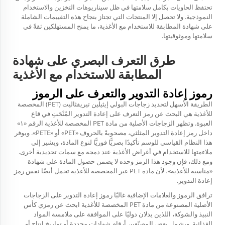
تحتفظ الحاويات بكامل سلامتها في ظل سيناريوهات التخزين والاستخدام
النموذجية. ولا تحصل إلا المنتجات التي تجتاز بنجاح هذه التقييمات الشاملة
على شهادة المطابقة للاستخدام مع الأغذية، ما يمنح المستهلكين ثقةً في
سلامتها وموثوقيتها.
طرق التعرف البصري على شهادة
المطابقة للاستخدام مع الأغذية
رموز إعادة التدوير والتعرف على الرموز
الطريقة الأسهل لتحديد زجاجات البولي إيثيلين تيريفثاليت (PET) المخصصة
للأغذية هي البحث عن رمز التعرف على إعادة التدوير المُنْحَتِ في قاع
العبوة. وتظهر الزجاجات الأصلية من مادة PET المخصصة للأغذية الرقم «١»
داخل رمز إعادة التدوير المثلثي، مصحوبةً بالحروف «PET» أو «PETE». ويوفر
هذا النظام القياسي للوسم تأكيدًا بصريًّا فوريًّا لنوع المادة، ويشير إلى
ملاءمتها للاستخدام في أغراض الأغذية عند دمجه مع سمات تحديدية أخرى.
ومع ذلك، فإن وجود هذا الرمز وحده لا يضمن حصول المادة على شهادة
«مناسبة للأغذية»، لأن مادة PET غير المخصصة للأغذية تحمل أيضًا نفس رمز
إعادة التدوير.
ترافق الرموز والعلامات الإضافية غالبًا رموز إعادة التدوير على الزجاجات
الأصلية
المصنوعة من مادة PET المخصصة للأغذية
ابحث عن رمزي كأس
النبيذ والشوكة، اللذين يدلان دوليًا على الموافقة على ملامسة المواد
الغذائية. ويشمل بعض المصنّعين أرقام شهادات محددة أو تواريخ إنتاج أو