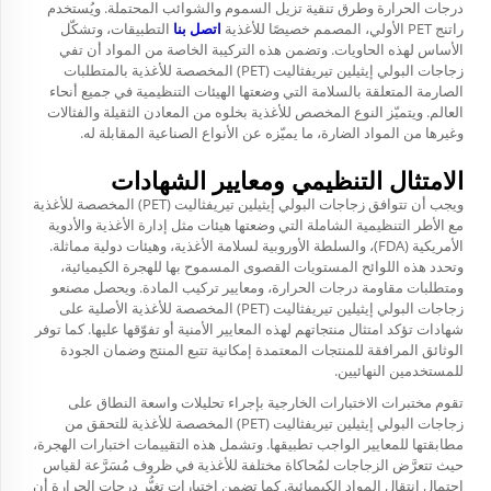
درجات الحرارة وطرق تنقية تزيل السموم والشوائب المحتملة. ويُستخدم
راتنج PET الأولي، المصمم خصيصًا للأغذية
اتصل بنا
التطبيقات، وتشكّل
الأساس لهذه الحاويات. وتضمن هذه التركيبة الخاصة من المواد أن تفي
زجاجات البولي إيثيلين تيريفثاليت (PET) المخصصة للأغذية بالمتطلبات
الصارمة المتعلقة بالسلامة التي وضعتها الهيئات التنظيمية في جميع أنحاء
العالم. ويتميّز النوع المخصص للأغذية بخلوه من المعادن الثقيلة والفثالات
وغيرها من المواد الضارة، ما يميّزه عن الأنواع الصناعية المقابلة له.
الامتثال التنظيمي ومعايير الشهادات
ويجب أن تتوافق زجاجات البولي إيثيلين تيريفثاليت (PET) المخصصة للأغذية
مع الأطر التنظيمية الشاملة التي وضعتها هيئات مثل إدارة الأغذية والأدوية
الأمريكية (FDA)، والسلطة الأوروبية لسلامة الأغذية، وهيئات دولية مماثلة.
وتحدد هذه اللوائح المستويات القصوى المسموح بها للهجرة الكيميائية،
ومتطلبات مقاومة درجات الحرارة، ومعايير تركيب المادة. ويحصل مصنعو
زجاجات البولي إيثيلين تيريفثاليت (PET) المخصصة للأغذية الأصلية على
شهادات تؤكد امتثال منتجاتهم لهذه المعايير الأمنية أو تفوّقها عليها. كما توفر
الوثائق المرافقة للمنتجات المعتمدة إمكانية تتبع المنتج وضمان الجودة
للمستخدمين النهائيين.
تقوم مختبرات الاختبارات الخارجية بإجراء تحليلات واسعة النطاق على
زجاجات البولي إيثيلين تيريفثاليت (PET) المخصصة للأغذية للتحقق من
مطابقتها للمعايير الواجب تطبيقها. وتشمل هذه التقييمات اختبارات الهجرة،
حيث تتعرَّض الزجاجات لمُحاكاة مختلفة للأغذية في ظروف مُسَرَّعة لقياس
احتمال انتقال المواد الكيميائية. كما تضمن اختبارات تغيُّر درجات الحرارة أن