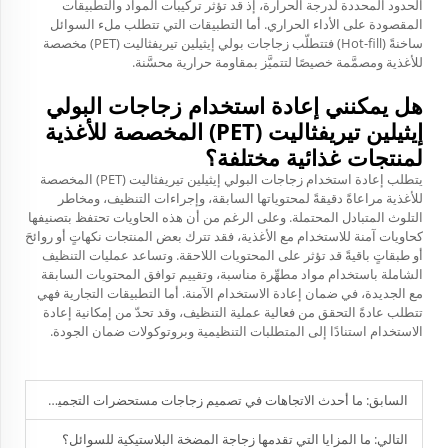
الحدود المحددة لدرجة الحرارة، إذ قد تؤثر تركيبات المواد والتطبيقات
المقصودة على الأداء الحراري. أما التطبيقات التي تتطلب ملء السوائل
ساخنةً (Hot-fill) فتتطلّب زجاجات بولي إيثيلين تيريفثاليت (PET) مخصصة
للأغذية ومصمَّمة خصيصًا لتتميَّز بمقاومة حرارية محسَّنة.
هل يمكنني إعادة استخدام زجاجات البولي
إيثيلين تيريفثاليت (PET) المخصصة للأغذية
لمنتجات غذائية مختلفة؟
يتطلب إعادة استخدام زجاجات البولي إيثيلين تيريفثاليت (PET) المخصصة
للأغذية مراعاةً دقيقةً لمحتوياتها السابقة، وإجراءات التنظيف، ومخاطر
التلوث المتبادل المحتملة. وعلى الرغم من أن هذه الحاويات تحتفظ بتصنيفها
كحاويات آمنة للاستخدام مع الأغذية، فقد تترك بعض المنتجات نكهاتٍ أو روائحَ
أو طبقاتٍ باقيةً قد تؤثر على المحتويات اللاحقة. وتساعد عمليات التنظيف
الشاملة باستخدام مواد مطهِّرة مناسبة، وتقييم توافق المحتويات السابقة
مع الجديدة، في ضمان إعادة الاستخدام الآمنة. أما التطبيقات التجارية فهي
تتطلب عادةً التحقق من فعالية عملية التنظيف، وقد تحدّ من إمكانية إعادة
الاستخدام استنادًا إلى المتطلبات التنظيمية وبروتوكولات ضمان الجودة.
السابق:
ما أحدث الاتجاهات في تصميم زجاجات مستحضرات التجميل البلاستيكية؟
التالي:
ما المزايا التي تقدمها زجاجة المضخة البلاستيكية للسوائل؟