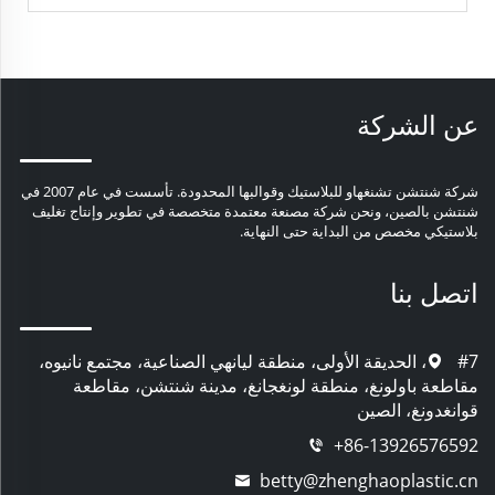
عن الشركة
شركة شنتشن تشنغهاو للبلاستيك وقوالبها المحدودة. تأسست في عام 2007 في
شنتشن بالصين، ونحن شركة مصنعة معتمدة متخصصة في تطوير وإنتاج تغليف
بلاستيكي مخصص من البداية حتى النهاية.
اتصل بنا
#7، الحديقة الأولى، منطقة ليانهي الصناعية، مجتمع نانيوه،
مقاطعة باولونغ، منطقة لونغجانغ، مدينة شنتشن، مقاطعة
قوانغدونغ، الصين
+86-13926576592
betty@zhenghaoplastic.cn