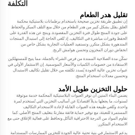
التكلفة
تقليل هدر الطعام
إن تطبيق طريقة تخزين صحيحة باستخدام برطمانات بلاستيكية محكمة
الغلق يقلل بشكل كبير من هدر الطعام من خلال منع التلف المبكر والحفاظ
على جودة المنتج طوال فترة التخزين المقصودة. وينتج عن هذه القدرة على
الحفظ وفورات مباشرة في التكاليف، إذ تُلغى الحاجة إلى استبدال المنتجات
المتدهورة بشكل متكرر. وتستفيد العمليات التجارية بشكل خاص من
انخفاض دوران المخزون وتحسن هوامش الربح.
تمكّن مدة الصلاحية الممتدة من فرص الشراء بالجملة، مما يتيح للمستهلكين
الاستفادة من خصومات الكميات والأسعار الموسمية. إن الاستثمار الأولي في
عبوات تخزين عالية الجودة يُسدد تكلفته من خلال تقليل تكاليف الاستبدال
وتحسين معدلات استخدام المنتج.
حلول التخزين طويل الأمد
يضمن البناء المتين أن توفر العبوات البلاستيكية المحكمة خدمة موثوقة
لسنوات، ما يجعلها بديلاً اقتصاديًا عن أساليب التخزين التي تُستخدم لمرة
واحدة. وتُلغي طبيعة هذه العبوات القابلة لإعادة الاستخدام التكاليف
المستمرة للتعبئة، مع توفير حماية فائقة مقارنةً بتغليف المنتج الأصلي. كما
تقاوم المواد من الدرجة الاحترافية التآكل وتحافظ على فعالية الإغلاق حتى مع
الاستخدام المتكرر.
يدعم الاستثمار في بنية تحتية عالية الجودة للتخزين الممارسات المستدامة