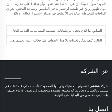
الجودة صوتًا خفيفًا ناتج عن الشفط عند فتحها، وأن تحافظ على نضارة المنتج
دون ظهور روائح غير طبيعية أو تغييرات في الملمس. وتساعد الفحص الدوري
للواحات المطاطية ومكونات الأغطاف في ضمان استمرار فعالية الإغلاق.
السابق:
ما الذي يجعل البرطمانات الصديقة للبيئة مثالية للعلامة التجارية
التالي:
كيف يمكن لعبوات بلا هواء الحفاظ على فعالية زبدة الجسم لفترة أطول؟
عن الشركة
شركة شنتشن تشنغهاو للبلاستيك وقوالبها المحدودة. تأسست في عام 2007 في
شنتشن بالصين، ونحن شركة مصنعة معتمدة متخصصة في تطوير وإنتاج تغليف
بلاستيكي مخصص من البداية حتى النهاية.
اتصل بنا