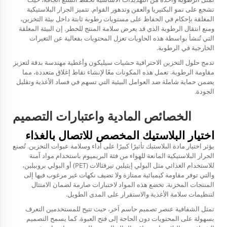
تشجع على نمو البكتيريا والعفن وتدهور القوام. تتميز الجرار البلاستيكية
المغلقة بإحكام في الحفاظ على مستويات رطوبة ثابتة داخل بيئة التخزين،
ومنع انتقال الرطوبة الذي قد يعرض سلامة المنتج للخطر. إن البيئة المغلقة
التي تُنشأ بواسطة هذه الحاويات تعزل المحتويات بفعالية عن التغيرات
الخارجية في الرطوبة.
تدمج حلول التخزين الاحترافية حشيات سيليكون وأغطية مهندسة بدقة لتعزيز
مقاومة الرطوبة. تعمل هذه المكونات معًا لإنشاء نقاط إغلاق متعددة، مما
يضمن حماية شاملة ضد العوامل البيئية التي تسهم في فساد الأغذية وتقليل
الجودة.
الخصائص المادية واعتبارات التصميم
اختيار البلاستيك المخصص للاتصال بالغذاء
يؤثر اختيار مادة البلاستيك تأثيرًا كبيرًا على أداء وسلامة عبوات التخزين. تُصنع
الجرار البلاستيكية المانعة للهواء من فئة البريميوم باستخدام مواد آمنة
للاستخدام الغذائي مثل البولي إيثيلين تيرفثالات (PET) أو البولي بروبيلين،
والتي توفر مقاومة كيميائية ممتازة ولا تضيف نكهات غير مرغوب فيها إلى
المنتجات المخزنة. تخضع هذه المواد لاختبارات صارمة لضمان الامتثال
لتنظيمات سلامة الأغذية والاستقرار على المدى الطويل.
تمثل الشفافية عنصر تصميم حاسم آخر، حيث تتيح للمستخدمين التعرف
بسهولة على المحتويات دون الحاجة إلى فتح العبوة. كما يسمح التصميم