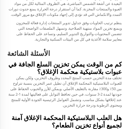
البعيدة عن أشعة الشمس المباشرة، هي الظروف المثالية لكل من مواد
العبوة والمنتجات المخزنة. كما أن استقرار درجة الحرارة يمنع حدوث دورات
التمدد والانكماش التي قد تؤدي إلى إجهاد مكونات الإغلاق مع مرور الوقت.
ينظم ترتيب الحاويات وفق جداول تدوير المنتجات إدارة فعالة للمخزون
ويمنع تخزين المواد منتهية الصلاحية. وتسهل الملصقات الواضحة التي
تتضمن المحتويات والتواريخ التدوير السليم، وتساعد على الحفاظ على
معايير سلامة الأغذية في كل من البيئات السكنية والتجارية.
الأسئلة الشائعة
كم من الوقت يمكن تخزين السلع الجافة في
عبوات بلاستيكية محكمة الإغلاق؟
تختلف مدة التخزين حسب المنتج المحدد وظروف التخزين، ولكن يمكن
للعبوات البلاستيكية المحكمة الإغلاق أن تطيل عمر التخزين بنسبة تتراوح
بين 50٪ و300٪ مقارنة بالتغليف الأصلي. ويمكن للأرز والحبوب الحفاظ على
جودتها لمدة 2-3 سنوات، في حين تحافظ التوابل على فعاليتها لمدة 1-2 سنة
عند إغلاقها بشكل مناسب. وتشمل العوامل الرئيسية الجودة الأولية للمنتج
ومحتوى الرطوبة ودرجة حرارة التخزين.
هل العلب البلاستيكية المحكمة الإغلاق آمنة
لجميع أنواع تخزين الطعام؟