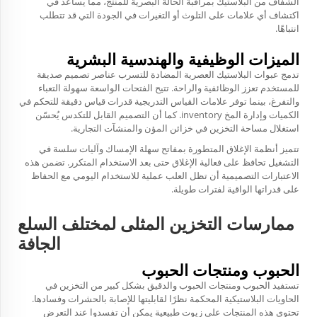
الشفاف من البلاستيك بمراقبة الحالة البصرية للمنتج، مما يساعد في
اكتشاف أي علامات على التلوث أو التغيرات في الجودة التي قد تتطلب
انتباهًا.
الميزات الوظيفية والهندسية البشرية
تدمج عبوات البلاستيك العصرية المضادة للتسرب عناصر تصميم صديقة
للمستخدم تعزز الوظائفية والراحة. تتيح الفتحات الواسعة سهولة التعباء
والتفرغ، بينما توفر علامات القياس التدريجية قدرات قياس دقيقة للتحكم في
الكميات وإدارة المخ inventory. كما أن التصميم القابل للتكدس يُحسّن
استغلال مساحة التخزين في خزائن المؤن والمنشآت التجارية.
تتميز أنظمة الإغلاق المتطورة بمفاتح سهلة الإمساك وآليات سلسة في
التشغيل تحافظ على فعالية الإغلاق حتى بعد الاستخدام المتكرر. تضمن هذه
الاعتبارات التصميمية أن تظل العلب عملية للاستخدام اليومي مع الحفاظ
على قدراتها الواقية لفترات طويلة.
ممارسات التخزين المثلى لمختلف السلع
الجافة
الحبوب ومنتجات الحبوب
تستفيد الحبوب ومنتجات الحبوب والدقيق بشكل كبير من التخزين في
الحاويات البلاستيكية المحكمة
نظرًا لقابليتها للإصابة بالحشرات وفسادها.
تحتوي هذه المنتجات على زيوت طبيعية يمكن أن تفسدوا عند التعرض