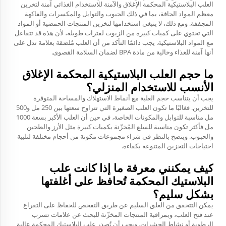
العلب البلاستيكية المحكمة الإغلاق والآمنة للاستخدام الغذائي آمنة لتخزين
معظم المواد الجافة، بما في ذلك الحبوب والتوابل والمكسرات والفاكهة
المجففة. ومع ذلك، لا ينبغي استخدامها لتخزين المنتجات الحمضية أو المواد
التي تحتوي على كميات كبيرة من الزيوت لفترات طويلة، لأن هذه قد تتفاعل
مع المواد البلاستيكية. يجب دائمًا التأكد من أن العلب مُلصَقة بعلامة تدل على
أنها آمنة للغذاء وخالية من مادة BPA لضمان السلامة القصوى.
ما حجم العلب البلاستيكية المحكمة الإغلاق
الأنسب للاستخدام المنزلي؟
يجب أن يتناسب حجم العلبة مع أنماط الاستهلاك والمساحة المتوفرة
للتخزين. فغالبًا ما تكون العلب الصغيرة التي تتراوح سعتها بين 250 مل و500
مل مناسبة للتوابل والمكونات الخاصة، في حين أن العلب الأكبر بسعة 1000
مل فأكثر تكون مناسبة للسلع المُخزّنة بكميات كبيرة مثل الأرز والطحين
والحبوب. وينصح بالنظر في شراء مجموعات مكونة من أحجام مختلفة لتلبية
احتياجات التخزين المتنوعة بكفاءة.
كيف يمكنني معرفة ما إذا كانت علب
البلاستيك المحكمة تُحافظ على أغلفتها
بشكل سليم؟
يمكن التتحقق من الغلق السليم عن طريق التفحص للحفاظ على التفراغ
عند فتح العلب، وبمراقبة المنتجات المخزّنة للبحث عن علامات تسرب
الرطوبة أو نشاط الحشرات. ويجب أن تُصدر علب البلاستيك المحكمة عالية