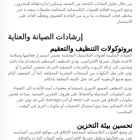
من خلال تقليل النفايات الناتجة عن التعبئة، وتمكين إدارة فعالة للمخزون.
وتتيح المرونة العالية للعبوات البلاستيكية المحكمة تطبيقات متعددة عبر
مختلف فئات المنتجات، ما يزيد من الفائدة القصوى ويعظّم العائد على
الاستثمار.
إرشادات الصيانة والعناية
بروتوكولات التنظيف والتعقيم
الصيانة السليمة لعبوات البلاستيك المحكمة يضمن استمرار فعاليتها وسلامة
الأغذية طوال عمرها الافتراضي. يؤدي التنظيف المنتظم باستخدام ماء دافئ
وصابون إلى إزالة الزيوت والجزئيات المتبقية التي قد تحتضن البكتيريا أو
تؤثر على نقل النكهات بين المنتجات المخزنة المختلفة. كما أن التجفيف التام
يمنع تجمع الرطوبة التي قد تخل بالبيئة المغلقة بإحكام.
يؤدي التنظيف العميق الدوري باستخدام معقمات آمنة للأغذية إلى القضاء
على الملوثات المحتملة والحفاظ على ظروف التخزين الصحية. يساعد فحص
مكونات الإغلاق في تحديد الت wear أو الت.damage التي قد تؤثر على
الأداء المحكم، مما يتيح استبدال الحشيات أو مكونات أخرى في الوقت
المناسب.
تحسين بيئة التخزين
إن وضع العبوات البلاستيكية المحكمة الإغلاق في مواقع التخزين المناسبة
يعزز من فعاليتها ويطيل عمرها الافتراضي. وتُعد البيئات الباردة والجافة،