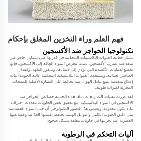
فهم العلم وراء التخزين المغلق بإحكام
تكنولوجيا الحواجز ضد الأكسجين
تتمثل فعالية العبوات البلاستيكية المحكمة في قدرتها على تشكيل حاجز غير
منفذ ضد تسرب الأكسجين. عندما تتعرض المواد الجافة إلى الأكسجين، فإنها
تخضع لعمليات الأكسدة التي تؤدي إلى فسادها، وتدهور النكهة، وفقدان
العناصر الغذائية. وتستخدم العبوات البلاستيكية المحكمة عالية الجودة آليات
إغلاق متقدمة تمنع تبادل الهواء، مما يحافظ على النضارة الأصلية للمنتجات
المخزنة لفترات طويلة.
لقد عززت تقنيات الت manufacturing الحديثة خصائص الحواجز ضد
الأكسجين في المواد البلاستيكية، مع تحقيق بعض الحاويات معدلات اختراف
تكاد تكون معدومة. ويضمن هذا التطور التكنولوجي أن حتى المواد الحساسة
مثل دقيق الحبوب الكامل والتوابل الهشة تحتفظ بقيمتها الغذائية وخصائصها
العطرية عند تخزينها في حاويات مغلقة بشكل صحيح.
آليات التحكم في الرطوبة
تمثل الرطوبة واحدة من التهديدات الأساسية لحفظ السلع الجافة، حيث