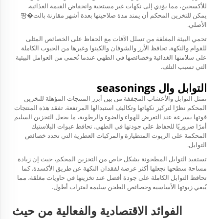
للأكسجين، مما يؤدي إلى نكهات غير مستحبة وانخفاض القيمة الغذائية.
يمكن للتخزين المحكم أن يمتد مدة صلاحيتها بعدة أشهر مقارنة بالت�팡
الأصلي.
تحمي البيئة المغلقة من تسلل الآفات مع الحفاظ على الخصائص المثلى
للقوام والنكهة. تحافظ الأرز والشوفان والكينوا وغيرها من الحبوب الكاملة
على سلامتها الغذائية وخصائصها في الطهي عندما تُحمى من العوامل البيئية
التي تسبب التلف.
التوابل وال seasonings
تمثل التوابل والأعشاب المجففة من بين أبرز المنتجات المؤهلة للتخزين
المحكم نظرًا لتركيز نكهاتها وتكاليف استبدالها المرتفعة. تفقد هذه المنتجات
قوتها بسرعة عند التعرض للهواء والضوء والرطوبة، ما يجعل التخزين السليم
أمرًا ضروريًا للحفاظ على جودتها في الطهي. تحافظ عبوات البلاستيك
المحكمة على الزيوت المتطيارة والمركبات العطرية التي تحدد خصائص
التوابل.
تستفيد التوابل المطحونة بشكل خاص من التخزين المحكم، حيث إن زيادة
مساحة سطحها تجعلها أكثر عرضة لفقدان النكهة عن طريق الأكسدة. كما
تحافظ التوابل الكاملة على جودة أفضل عند تخزينها في حاويات مغلقة، مما
يُبقي زيوتها الأساسية وخصائص الطحن سليمة لفترات أطول.
الفوائد الاقتصادية والفعالية من حيث