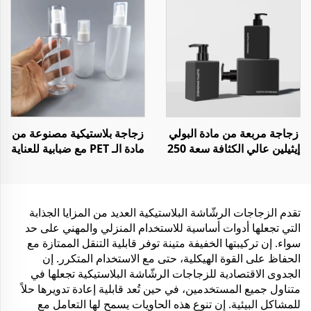
السيارة أو المنزل أو
المستشفى
زجاجة مربعة من مادة البولي
زجاجة بلاستيكية مصنوعة من
إيثيلين عالي الكثافة سعة 250
مادة الـ PET مع ضبابية للعناية
مل و500 مل و1000 مل
بالبشرة سعة 170 مل و250
للشامبو والبلسم واللوشن
مل مع رشاش للوجه
تقدم الزجاجات الرشّاشة البلاستيكية العديد من المزايا الجذابة
التي تجعلها أدوات أساسية للاستخدام المنزلي والمهني على حد
سواء. إن تركيبتها الخفيفة متينة توفر قابلية التنقل الممتازة مع
الحفاظ على القوة الهيكلية، حتى مع الاستخدام المتكرر. إن
الجدوى الاقتصادية للزجاجات الرشّاشة البلاستيكية تجعلها في
متناول جميع المستخدمين، في حين تُعد قابلية إعادة تدويرها حلاً
للمشاكل البيئية. إن تنوع هذه الحاويات يسمح لها التعامل مع