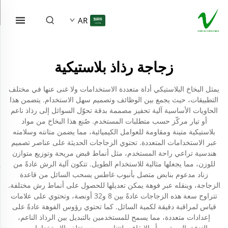
AR
زجاجة رذاذ بلاستيكية
يمثل البخاخ البلاستيكي أداة متعددة الاستخدامات ولا غنى عنها في مختلف
التطبيقات، حيث يجمع بين الوظائف وتصميم سهل الاستخدام. يتضمن هذا
الحاويات الأساسية آلية تحفيز مصممة بدقة تحوّل السوائل إلى رذاذ ناعم
أو تيار مركّز حسب متطلبات المستخدم. صُنع هذا البخاخ من مواد
بلاستيكية متينة ومقاومة للعوامل الكيميائية، مما يضمن متانته وسلامته
عبر الاستخدامات المتعددة. تحتوي الزجاجات الحديثة على عناصر تصميم
هندسية تراعي راحة المستخدم، مثل أنماط قبض مريحة وتوزيع متوازن
للوزن، مما يجعلها مثالية للاستخدام الطويل. تتكون آلية الرش عادةً من
زناد مدعوم بنابض متصل بأنبوب غاطس يسحب السائل من قاعدة
الزجاجة، وينقله عبر فوهة يمكن تعديلها للحصول على أنماط رش مختلفة.
تتراوح سعة هذه الزجاجات عادةً بين 8 و32 أونصة، وتحتوي على علامات
قياس لمراقبة دقيقة لكمية السائل. كما تحتوي رؤوس الفوهة عادةً على
إعدادات متعددة، مما يسمح للمستخدمين بالتبديل بين الرذاذ الناعم،
والتدفق المستمر، أو الإيقاف، لتتناسب مع مختلف الاستخدامات من