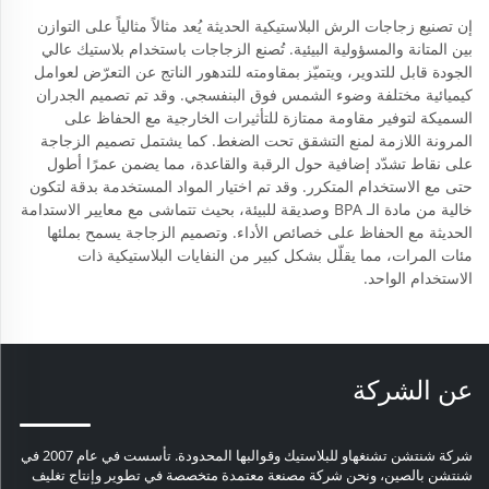
إن تصنيع زجاجات الرش البلاستيكية الحديثة يُعد مثالاً مثالياً على التوازن
بين المتانة والمسؤولية البيئية. تُصنع الزجاجات باستخدام بلاستيك عالي
الجودة قابل للتدوير، ويتميّز بمقاومته للتدهور الناتج عن التعرّض لعوامل
كيميائية مختلفة وضوء الشمس فوق البنفسجي. وقد تم تصميم الجدران
السميكة لتوفير مقاومة ممتازة للتأثيرات الخارجية مع الحفاظ على
المرونة اللازمة لمنع التشقق تحت الضغط. كما يشتمل تصميم الزجاجة
على نقاط تشدّد إضافية حول الرقبة والقاعدة، مما يضمن عمرًا أطول
حتى مع الاستخدام المتكرر. وقد تم اختيار المواد المستخدمة بدقة لتكون
خالية من مادة الـ BPA وصديقة للبيئة، بحيث تتماشى مع معايير الاستدامة
الحديثة مع الحفاظ على خصائص الأداء. وتصميم الزجاجة يسمح بملئها
مئات المرات، مما يقلّل بشكل كبير من النفايات البلاستيكية ذات
الاستخدام الواحد.
عن الشركة
شركة شنتشن تشنغهاو للبلاستيك وقوالبها المحدودة. تأسست في عام 2007 في
شنتشن بالصين، ونحن شركة مصنعة معتمدة متخصصة في تطوير وإنتاج تغليف