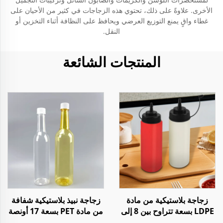
الأخرى. علاوةً على ذلك، تحتوي هذه الزجاجات في كثير من الأحيان على
غطاء واقٍ يمنع التوزيع العرضي ويحافظ على النظافة أثناء التخزين أو
النقل.
المنتجات الشائعة
زجاجة بلاستيكية من مادة
زجاجة نبيذ بلاستيكية شفافة
LDPE بسعة تتراوح بين 8 إلى
من مادة PET بسعة 17 أونصة
34 أونصة لتعبئة الصلصات
و 25 أونصة لتخزين الويسكي