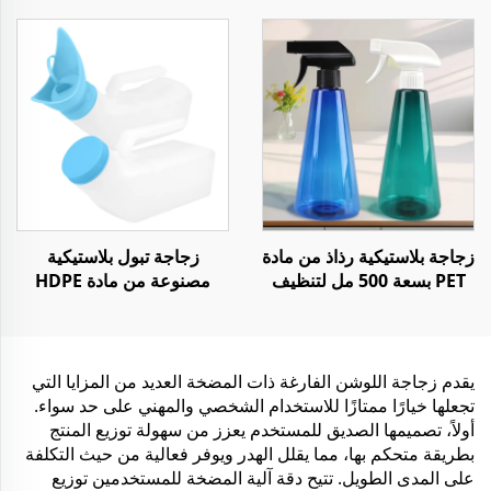
مثل الكتشاب وصلصة الفلفل
وعصير المشروبات والشمبانيا
الحار
زجاجة بلاستيكية رذاذ من مادة
زجاجة تبول بلاستيكية
PET بسعة 500 مل لتنظيف
مصنوعة من مادة HDPE
المنزل أو السوائل
للجنسين بسعة 1 لتر
للاستخدام أثناء السفر أو في
السيارة أو المنزل أو
المستشفى
يقدم زجاجة اللوشن الفارغة ذات المضخة العديد من المزايا التي
تجعلها خيارًا ممتازًا للاستخدام الشخصي والمهني على حد سواء.
أولاً، تصميمها الصديق للمستخدم يعزز من سهولة توزيع المنتج
بطريقة متحكم بها، مما يقلل الهدر ويوفر فعالية من حيث التكلفة
على المدى الطويل. تتيح دقة آلية المضخة للمستخدمين توزيع