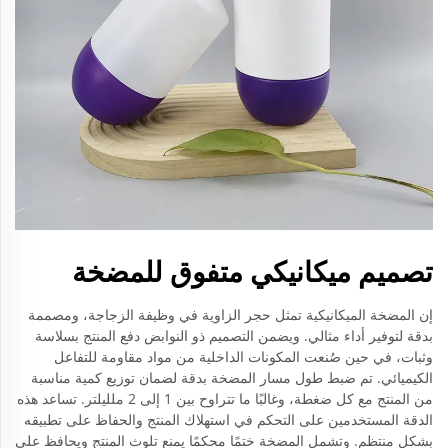
تصميم ميكانيكي متفوق للمضخة
إن المضخة الميكانيكية تمثل حجر الزاوية في وظيفة الزجاجة، ومصممة
بدقة لتوفير أداء مثالي. ويضمن التصميم ذو النوابض دفع المنتج بسلاسة
وثبات، في حين صُنعت المكونات الداخلية من مواد مقاومة للتفاعل
الكيميائي. تم ضبط طول مسار المضخة بدقة لضمان توزيع كمية مناسبة
من المنتج مع كل ضغطة، وغالبًا ما تتراوح بين 1 إلى 2 ملليلتر. تساعد هذه
الدقة المستخدمين على التحكم في استهلاك المنتج والحفاظ على تطبيقه
بشكل منتظم. وتشمل المضخة ختمًا محكمًا يمنع تلوث المنتج ويحافظ على