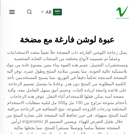
AR
عبوة لوشن فارغة مع مضخة
يمثل زجاجة اللوشن الفارغة ذات المضخة حلاً تعبئياً متعدد الاستخدامات
وعملياً تم تصميمه لأنواع مختلفة من المنتجات العناية الشخصية
ومستحضرات التجميل. تتسم هذه العبوة ببناء متين مصنوع عادة من مواد
بلاستيكية عالية الجودة، مما يضمن سلامة المنتج وطول عمره. توفر آلية
المضخة المدمجة تحكماً دقيقاً في التوزيع، مما يسمح للمستخدمين بأخذ
الكمية المطلوبة من المنتج دون هدر. وعادةً ما يشتمل تصميم الزجاجة
على قاعدة واسعة لزيادة الثبات، وجسم أنيق يسهل التعامل معه، وآلية
مضخة آمنة يمكن قفلها للاستخدام أثناء التنقل. تتوفر هذه الزجاجات
بأحجام متنوعة تتراوح بين 100 مل و500 مل لتلبية متطلبات الاستخدام
المختلفة ودرجات اللزوجة المتنوعة. تتيح الشفافية في الزجاجة مراقبة
كمية المنتج بسهولة، في حين تحافظ آلية المضخة على نضارة المنتج من
خلال تقليل التعرض للهواء. ويضمن التصميم الإ ergonomic لرأس
المضخة تشغيلاً سلساً وتوصيلاً مستقراً للمنتج، مما يجعلها مثالية
لمستحضرات اللوشن والكريمات والصابون السائل وتركيبات التجميل