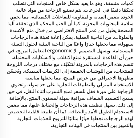
كميات متسقة، وهو ما يفيد بشكل خاص المنتجات التي تتطلب
تحكمًا دقيقًا في الجرعات. يتم تصنيع الزجاجة من مواد عالية
الجودة تضمن المتانة والمقاومة للتفاعلات الكيميائية، مما يحمي
سلامة المحتويات المخزنة. كما أن الختم المحكم الذي تحققه آلية
المضخة يطيل من عمر المنتج الافتراضي من خلال منع الأكسدة
والملوثات. من الناحية العملية، يمكن إعادة تعبئة هذه الزجاجات
بسهولة، مما يجعلها خيارًا واعيًا من الناحية البيئية لحلول التعبئة
المستدامة. ويسهل التصميم الإ ergonomic التعامل المريح، في
حين أن القاعدة المستقرة تمنع الانقلاب والانسكابات المحتملة.
تتسم هذه الزجاجات بالمرونة لتتكيّف مع مختلف درجات اللزوجة
للمنتجات، من اللوشنات الخفيفة إلى الكريمات السميكة. ويُحسّن
مظهرها الاحترافي من عرض المنتج، مما يجعلها مناسبة
للاستخدام المنزلي والتطبيقات التجارية على حد سواء. وتحتوي
الزجاجة على ميزة قفل للسفر تمنع التسرب أثناء النقل، في حين
يسمح التصميم الشفاف بمراقبة سهلة لمستوى المنتج. بالإضافة
إلى ذلك، يسهل تنظيف هذه الزجاجات والحفاظ عليها، مما يضمن
الاستخدام الطويل الأمد والنظافة. كما أن طبيعة قابلية التخصيص
لهذه الزجاجات تجعلها خيارًا مثاليًا للترويج للعلامات التجارية
والتمييز بين المنتجات في البيئات التجارية.