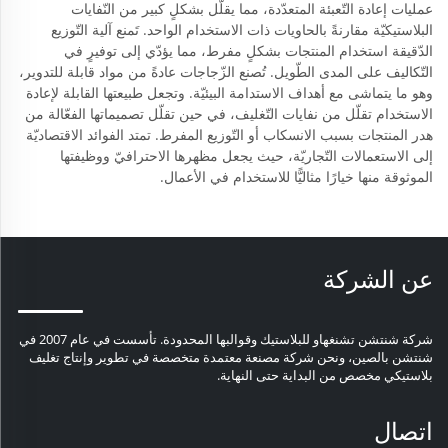
عمليات إعادة التّعبئة المتعدّدة، مما يقلّل بشكلٍ كبير من النّفايات
البلاستيكيّة مقارنةً بالحاويات ذات الاستخدام الواحد. تَمنع آلية التّوزيع
الدّقيقة استخدام المنتجات بشكلٍ مفرط، مما يؤدّي إلى توفيرٍ في
التّكاليف على المدى الطّويل. تُصنع الزّجاجات عادةً من مواد قابلة للتدوير،
وهو ما يتماشى مع أهداف الاستدامة البيئيّة. وتجعل طبيعتها القابلة لإعادة
الاستخدام تقلّل من نفايات التّغليف، في حين تقلّل تصميماتها الفعّالة من
هدر المنتجات بسبب الانسكاب أو التّوزيع المفرط. تمتد الفوائد الاقتصاديّة
إلى الاستعمالات التّجاريّة، حيث يجعل مظهرها الاحترافيّ ووظيفتها
الموثوقة منها خيارًا مثاليًّا للاستخدام في الأعمال.
عن الشركة
شركة شنتشن تشنغهاو للبلاستيك وقوالبها المحدودة. تأسست في عام 2007 في
شنتشن بالصين، ونحن شركة مصنعة معتمدة متخصصة في تطوير وإنتاج تغليف
بلاستيكي مخصص من البداية حتى النهاية.
اتصال