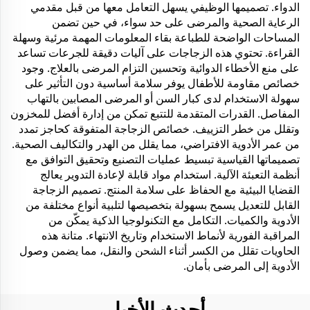
الدواء. تصميمها الوظيفي يسهل التعامل معها من قبل مقدمي
الرعاية الصحية والمرضى على حد سواء، في حين تضمن
المساحات الواضحة للطباعة بقاء المعلومات المهمة مرئية وسهلة
القراءة. تحتوي هذه الزجاجات على آليات دقيقة للجرعات تساعد
على منع الأخطاء الدوائية وتحسين التزام المرضى بالعلاج. وجود
خصائص مقاومة للأطفال يوفر سلامة أساسية دون التأثير على
سهولة الاستخدام لدى كبار السن أو المرضى المصابين بالتهاب
المفاصل. القدرات المتقدمة للتتبع تمكن من إدارة أفضل للمخزون
وتقلل من خطر التزييف. خصائص الزجاجة المتفوقة كحاجز تمدد
من عمر الأدوية الافتراضي، مما يقلل من الهدر والتكاليف الصحية.
تصميماتها القياسية تبسيط عمليات التصنيع وتحقيق التوافق مع
أنظمة التعبئة الآلية. استخدام مواد قابلة لإعادة التدوير يعالج
القضايا البيئية مع الحفاظ على سلامة المنتج. تصميم الزجاجة
القابل للتعديل يسمح بسهولة بتخصيصها لتلبية أنواع مختلفة من
الأدوية والكميات. التكامل مع التكنولوجيا الذكية يمكّن من
المراقبة الفورية لأنماط الاستخدام وتاريخ الانتهاء. متانة هذه
الحاويات تقلل من الكسر أثناء الشحن والنقل، مما يضمن وصول
الأدوية إلى المرضى بأمان.
أحدث الأخبار