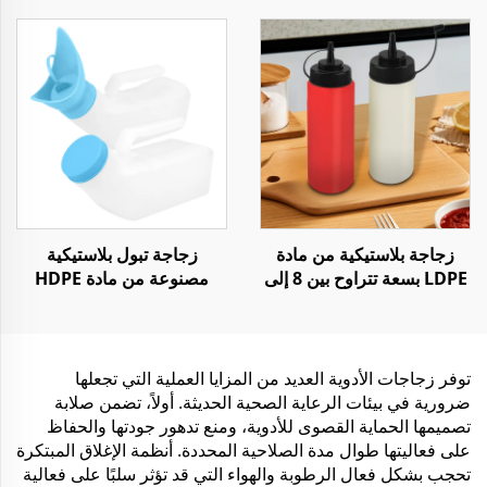
السوائل أو المساحيق مع
12 أونصة و 16 أونصة لتعبئة
غطاء مقاوم للأطفال
العصير أو المشروبات أو الماء
أو القهوة أو الزبادي
زجاجة بلاستيكية من مادة
زجاجة تبول بلاستيكية
LDPE بسعة تتراوح بين 8 إلى
مصنوعة من مادة HDPE
34 أونصة لتعبئة الصلصات
للجنسين بسعة 1 لتر
مثل الكتشاب وصلصة الفلفل
للاستخدام أثناء السفر أو في
الحار
السيارة أو المنزل أو
المستشفى
توفر زجاجات الأدوية العديد من المزايا العملية التي تجعلها
ضرورية في بيئات الرعاية الصحية الحديثة. أولاً، تضمن صلابة
تصميمها الحماية القصوى للأدوية، ومنع تدهور جودتها والحفاظ
على فعاليتها طوال مدة الصلاحية المحددة. أنظمة الإغلاق المبتكرة
تحجب بشكل فعال الرطوبة والهواء التي قد تؤثر سلبًا على فعالية