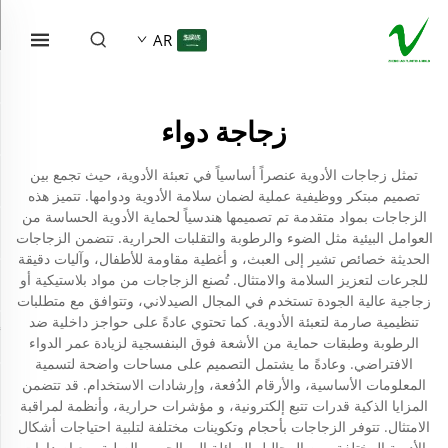
AR
زجاجة دواء
تمثل زجاجات الأدوية عنصراً أساسياً في تعبئة الأدوية، حيث تجمع بين
تصميم مبتكر ووظيفية عملية لضمان سلامة الأدوية ودوامها. تتميز هذه
الزجاجات بمواد متقدمة تم تصميمها هندسياً لحماية الأدوية الحساسة من
العوامل البيئية مثل الضوء والرطوبة والتقلبات الحرارية. تتضمن الزجاجات
الحديثة خصائص تشير إلى العبث، و أغطية مقاومة للأطفال، وآليات دقيقة
للجرعات لتعزيز السلامة والامتثال. تُصنع الزجاجات من مواد بلاستيكية أو
زجاجية عالية الجودة تستخدم في المجال الصيدلاني، وتتوافق مع متطلبات
تنظيمية صارمة لتعبئة الأدوية. كما تحتوي عادةً على حواجز داخلية ضد
الرطوبة وطبقات حماية من الأشعة فوق البنفسجية لزيادة عمر الدواء
الافتراضي. وعادةً ما يشتمل التصميم على مساحات واضحة لتسمية
المعلومات الأساسية، والأرقام الدُفعة، وإرشادات الاستخدام. قد تتضمن
المزايا الذكية قدرات تتبع إلكترونية، و مؤشرات حرارية، وأنظمة لمراقبة
الامتثال. تتوفر الزجاجات بأحجام وتكوينات مختلفة لتلبية احتياجات أشكال
الأدوية المختلفة، من المحاليل السائلة إلى الحبوب الصلبة، مع إصدارات