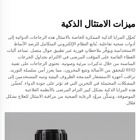
ميزات الامتثال الذكية
تُحوِّل المزايا الذكية المبتكرة الخاصة بالامتثال هذه الزجاجات الدوائية إلى
أدوات صحية تفاعلية. يُتابع النظام الإلكتروني المتكامل للرصد الأنماط
الاستخدامية ويوفِّر ملاحظاتٍ فورية عبر تطبيق جوال متصل. تساعد آليات
الغطاء القائمة على المؤقت المرضى في الالتزام بجداول الجرعات
المناسبة من خلال تذكيرات مرئية وصوتية. تحتوي الزجاجات على تقنية
RFID للتحقق من الأصالة وتتبع المخزون، مما يعزز أمن سلسلة التوريد.
تراقب أجهزة الاستشعار المدمجة الظروف البيئية وتنبه المستخدمين إلى
المشكلات المحتملة في التخزين التي قد تؤثر على جودة الدواء. تُحسِّن
هذه المزايا الذكية بشكل كبير التزام المرضى بالأنظمة العلاجية
الموصوفة، وتمكِّن مزوِّد الرعاية الصحية من مراقبة الامتثال للعلاج بشكل
فعّال.