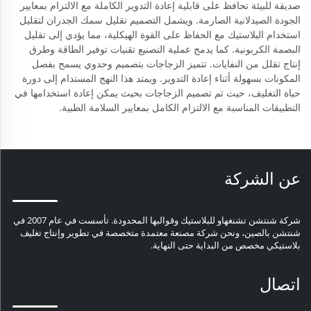
صديقة للبيئة تحافظ على قابلية إعادة التدوير الكاملة مع الالتزام بمعايير
الجودة الصيدلانية الصارمة. ويشمل التصميم تقليل سمك الجدران لتقليل
استخدام البلاستيك مع الحفاظ على القوة الهيكلية، مما يؤدي إلى تقليل
البصمة الكربونية. كما يدمج عملية التصنيع تقنيات توفير الطاقة وطرق
إنتاج تقلل من النفايات. تتميز الزجاجات بتصميم وحدوي يسمح بفصل
المكونات بسهولة أثناء إعادة التدوير. ويمتد هذا النهج المستدام إلى دورة
حياة التغليف، حيث تم تصميم الزجاجات بحيث يمكن إعادة استخدامها في
التطبيقات المناسبة مع الالتزام الكامل بمعايير السلامة الطبية.
عن الشركة
شركة شنتشن تشنغهاو للبلاستيك وقوالبها المحدودة. تأسست في عام 2007 في
شنتشن بالصين، ونحن شركة مصنعة معتمدة متخصصة في تطوير وإنتاج تغليف
بلاستيكي مخصص من البداية حتى النهاية.
اتصال