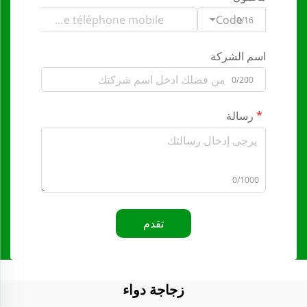
Code
0/16
اسم الشركة
0/200
رسالة
0/1000
تقدم
زجاجة دواء