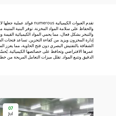
للكريمات العناية بالجسم
ل
تقدم العبوات الكيميائية s
والحفاظ على سلامة المواد المخزنة. توفر البنية المتينة 
والتبخر بشكل فعال، مما يحمي المواد الكيميائية القيمة 
إدارة المخزون ويزيد من كفاءة التخزين. تساعد فتحات الفم
الشفافة بالتفتيش البصري دون فتح الحاوية، مما يعزز ا
عمرها الافتراضي وتحافظ على خصائصها الكيميائية. يُحسّن
الدقيق وتتبع المواد. تقلل ميزات التعامل المريحة من خطر
07
Jul