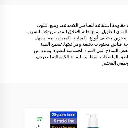
ر أو
لمستحضرات التجميل
ل أو
والشامبو
اد المتفوقة مقاومة استثنائية للعناصر الكيميائية، ومنع التلوث
 المدى الطويل. يمنع نظام الإغلاق المُصمم بدقة التسرب
بتخزين مختلف أنواع الكميات الكيميائية، مما يسهل
رجة قياس محتويات دقيقة ومراقبتها. تسمح البنية
بعض النماذج على المواد الحساسة للضوء، وتمدد من
طق الملصقات المقاومة للمواد الكيميائية التعريف
وظفي المختبر.
07
Jul