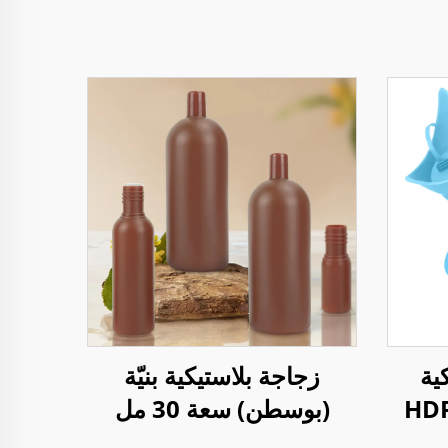
ية
زجاجة بلاستيكية بنيّة
 من مادة HDPE
(بوسطن) سعة 30 مل
ين بسعة 1 لتر
و150 مل و1000 مل