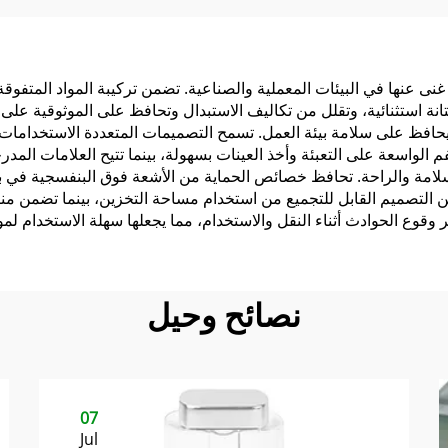
محرك السيارة
للاستخدام أثناء السف
في السيارة أو المنز
المستشفى
numerou فوائد عملية جعلها لا غنى عنها في البيئات المعملية والصناعية. تضمن تركيبة المو
متانة استثنائية، وتقلل من تكاليف الاستبدال وتحافظ على الموثوقية على
ويحافظ على سلامة بيئة العمل. تسمح التصميمات المتعددة الاستخدامات 
 الواسعة على التعبئة وأخذ العينات بسهولة، بينما تتيح العلامات المد
لسلامة والراحة. تحافظ خصائص الحماية من الأشعة فوق البنفسجية في 
 التصميم القابل للتجميع من استخدام مساحة التخزين، بينما تضمن منا
 وقوع الحوادث أثناء النقل والاستخدام، مما يجعلها سهلة الاستخدام لم
نصائح وحيل
07
Jul